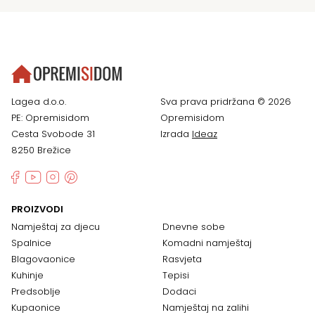
Lagea d.o.o.
Sva prava pridržana © 2026
PE: Opremisidom
Opremisidom
Cesta Svobode 31
Izrada
Ideaz
8250 Brežice
PROIZVODI
Namještaj za djecu
Dnevne sobe
Spalnice
Komadni namještaj
Blagovaonice
Rasvjeta
Kuhinje
Tepisi
Predsoblje
Dodaci
Kupaonice
Namještaj na zalihi