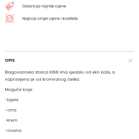
Garancija najniže cijene
Najbolji omjer cijene i kvalitete
OPIS
Blagovaonska stolica K188 ima sjedalo od eko kože, a
napravljena je od kromiranog čelika.
Moguće boje:
-bijela
-crna
-krem
-crvena