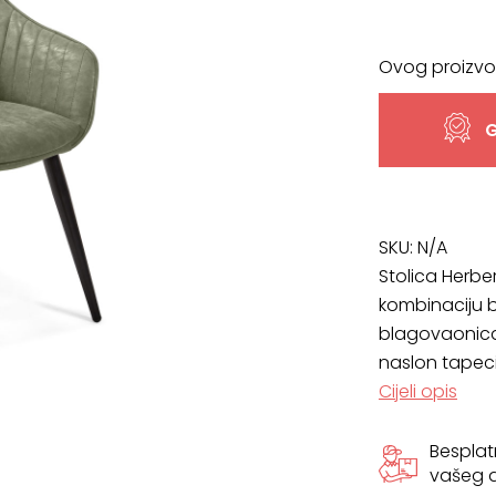
Ovog proizvo
G
SKU:
N/A
Stolica Herbe
kombinaciju b
blagovaonicam
naslon tapeci
Cijeli opis
Bespla
vašeg