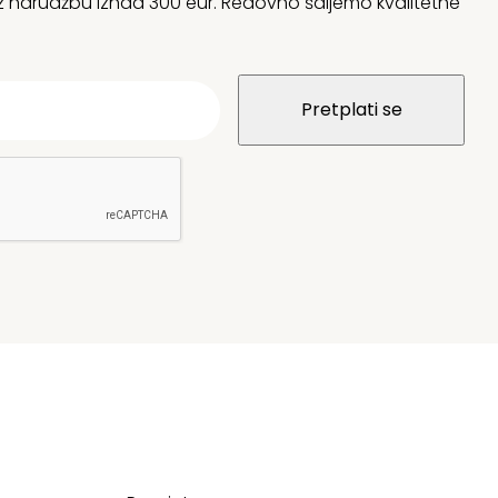
 uz narudžbu iznad 300 eur. Redovno šaljemo kvalitetne