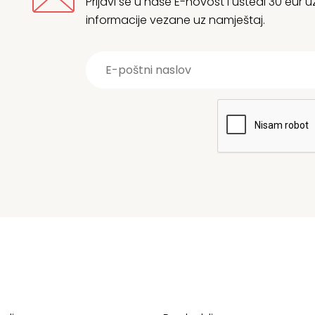
Prijavi se u naše E-novost i uštedi 30 eur
informacije vezane uz namještaj.