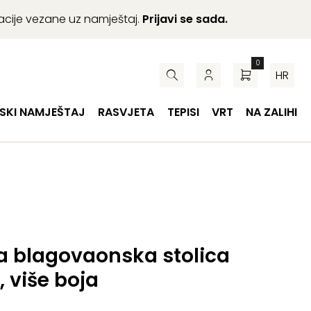
macije vezane uz namještaj.
Prijavi se sada.
0
HR
SKI NAMJEŠTAJ
RASVJETA
TEPISI
VRT
NA ZALIHI
a blagovaonska stolica
, više boja