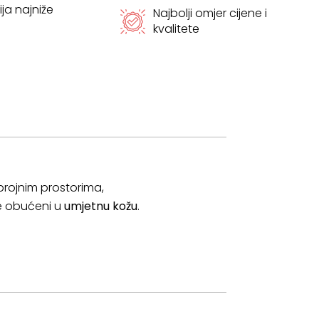
ja najniže
Najbolji omjer cijene i
kvalitete
brojnim prostorima,
te obućeni u
umjetnu kožu
.