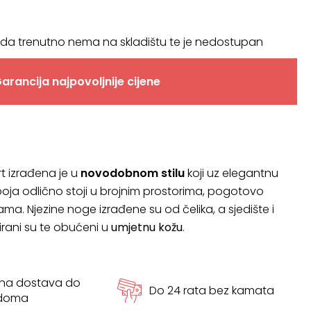
da trenutno nema na skladištu te je nedostupan
arancija najpovoljnije cijene
rt izrađena je u
novodobnom stilu
koji uz elegantnu
oja odlično stoji u brojnim prostorima, pogotovo
a. Njezine noge izrađene su od čelika, a sjedište i
rani su te obućeni u
umjetnu kožu
.
tna dostava do
Do 24 rata bez kamata
 doma