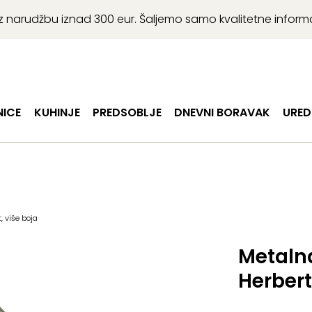
r uz narudžbu iznad 300 eur. Šaljemo samo kvalitetne infor
ICE
KUHINJE
PREDSOBLJE
DNEVNI BORAVAK
URED
 više boja
Metaln
Herbert