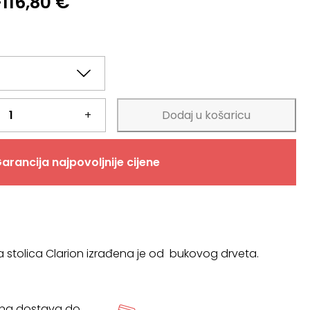
–
116,80
€
KA
+
Dodaj u košaricu
arancija najpovoljnije cijene
stolica Clarion izrađena je od bukovog drveta.
tna dostava do