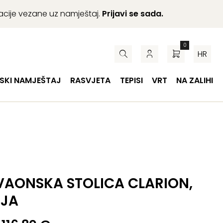
macije vezane uz namještaj.
Prijavi se sada.
0
HR
SKI NAMJEŠTAJ
RASVJETA
TEPISI
VRT
NA ZALIHI
AONSKA STOLICA CLARION,
OJA