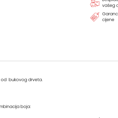
vašeg
Garanci
cijene
e od bukovog drveta.
ombinacija boja: