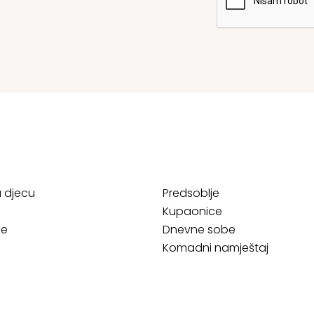
a djecu
Predsoblje
Kupaonice
ce
Dnevne sobe
Komadni namještaj