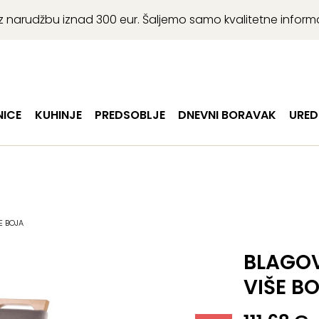
r uz narudžbu iznad 300 eur. Šaljemo samo kvalitetne infor
ICE
KUHINJE
PREDSOBLJE
DNEVNI BORAVAK
URED
E BOJA
BLAGOV
VIŠE B