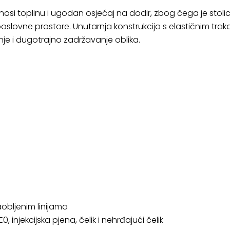
unosi toplinu i ugodan osjećaj na dodir, zbog čega je sto
poslovne prostore. Unutarnja konstrukcija s elastičnim t
e i dugotrajno zadržavanje oblika.
obljenim linijama
, injekcijska pjena, čelik i nehrđajući čelik