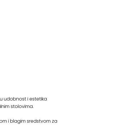
su udobnost i estetika
lnim stolovima.
pom i blagim sredstvom za