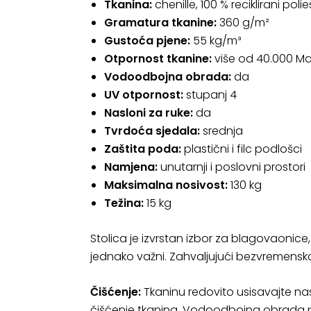
Tkanina:
chenille, 100 % reciklirani polie
Gramatura tkanine:
360 g/m²
Gustoća pjene:
55 kg/m³
Otpornost tkanine:
više od 40.000 Mar
Vodoodbojna obrada:
da
UV otpornost:
stupanj 4
Nasloni za ruke:
da
Tvrdoća sjedala:
srednja
Zaštita poda:
plastični i filc podlošci
Namjena:
unutarnji i poslovni prostori
Maksimalna nosivost:
130 kg
Težina:
15 kg
Stolica je izvrstan izbor za blagovaonice
jednako važni. Zahvaljujući bezvremensko
Čišćenje:
Tkaninu redovito usisavajte na
čišćenje tkanina. Vodoodbojna obrada po