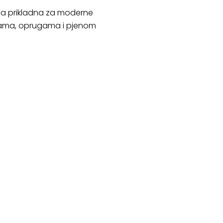
lica prikladna za moderne
rakama, oprugama i pjenom