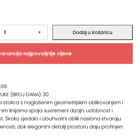
a
+
Dodaj u košaricu
arancija najpovoljnije cijene
A59
RUKE (BROJ DANA):
30
stolica s naglašenim geometrijskim oblikovanjem i
im linijama spaja suvremeni dizajn, udobnost i
t. Široko sjedalo i obuhvatni oblik naslona stvaraju
enosti, dok elegantni detalji prostoru daju profinjen