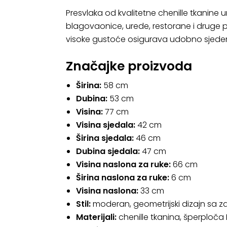
Presvlaka od kvalitetne chenille tkanine 
blagovaonice, urede, restorane i druge 
visoke gustoće osigurava udobno sjedenj
Značajke proizvoda
Širina:
58 cm
Dubina:
53 cm
Visina:
77 cm
Visina sjedala:
42 cm
Širina sjedala:
46 cm
Dubina sjedala:
47 cm
Visina naslona za ruke:
66 cm
Širina naslona za ruke:
6 cm
Visina naslona:
33 cm
Stil:
moderan, geometrijski dizajn sa za
Materijali:
chenille tkanina, šperploča E0