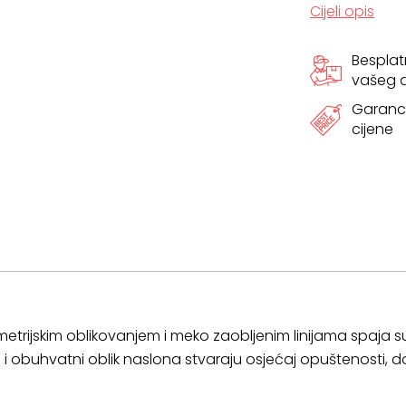
Cijeli opis
Bespla
vašeg
Garanci
cijene
trijskim oblikovanjem i meko zaobljenim linijama spaja s
 i obuhvatni oblik naslona stvaraju osjećaj opuštenosti, do