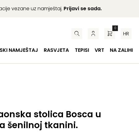
macije vezane uz namještaj.
Prijavi se sada.
0
HR
SKI NAMJEŠTAJ
RASVJETA
TEPISI
VRT
NA ZALIHI
aonska stolica Bosca u
a šenilnoj tkanini.