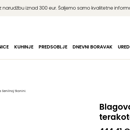
r uz narudžbu iznad 300 eur. Šaljemo samo kvalitetne infor
ICE
KUHINJE
PREDSOBLJE
DNEVNI BORAVAK
URED
šenilnoj tkanini.
Blagov
terakot