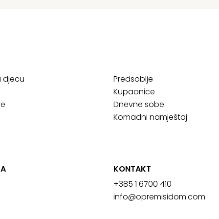
a djecu
Predsoblje
Kupaonice
ce
Dnevne sobe
Komadni namještaj
JA
KONTAKT
+385 1 6700 410
info@opremisidom.com