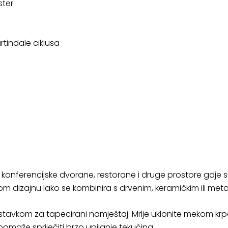
ster
tindale ciklusa
, konferencijske dvorane, restorane i druge prostore gdje 
m dizajnu lako se kombinira s drvenim, keramičkim ili meta
stavkom za tapecirani namještaj. Mrlje uklonite mekom kr
maže spriječiti brzo upijanje tekućina.