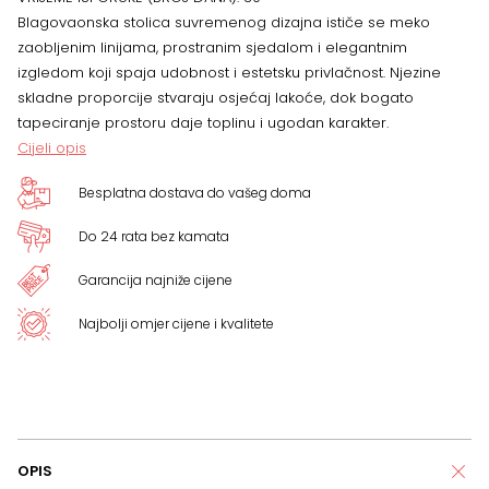
tkanini
Blagovaonska stolica suvremenog dizajna ističe se meko
zaobljenim linijama, prostranim sjedalom i elegantnim
i
izgledom koji spaja udobnost i estetsku privlačnost. Njezine
skladne proporcije stvaraju osjećaj lakoće, dok bogato
furniru
tapeciranje prostoru daje toplinu i ugodan karakter.
Cijeli opis
oraha
Besplatna dostava do vašeg doma
količina
Do 24 rata bez kamata
Garancija najniže cijene
Najbolji omjer cijene i kvalitete
OPIS