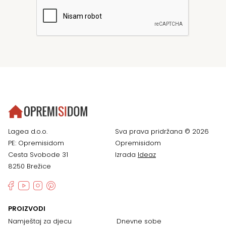
Lagea d.o.o.
Sva prava pridržana © 2026
PE: Opremisidom
Opremisidom
Cesta Svobode 31
Izrada
Ideaz
8250 Brežice
PROIZVODI
Namještaj za djecu
Dnevne sobe