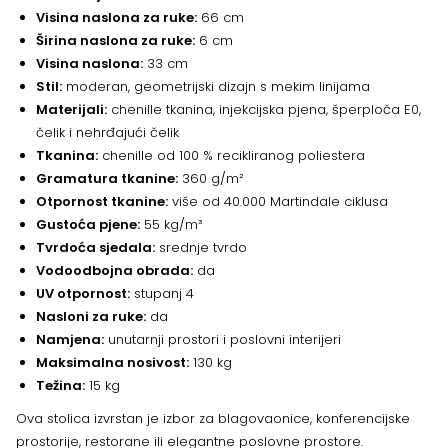
Visina naslona za ruke:
66 cm
Širina naslona za ruke:
6 cm
Visina naslona:
33 cm
Stil:
moderan, geometrijski dizajn s mekim linijama
Materijali:
chenille tkanina, injekcijska pjena, šperploča E0,
čelik i nehrđajući čelik
Tkanina:
chenille od 100 % recikliranog poliestera
Gramatura tkanine:
360 g/m²
Otpornost tkanine:
više od 40.000 Martindale ciklusa
Gustoća pjene:
55 kg/m³
Tvrdoća sjedala:
srednje tvrdo
Vodoodbojna obrada:
da
UV otpornost:
stupanj 4
Nasloni za ruke:
da
Namjena:
unutarnji prostori i poslovni interijeri
Maksimalna nosivost:
130 kg
Težina:
15 kg
Ova stolica izvrstan je izbor za blagovaonice, konferencijske
prostorije, restorane ili elegantne poslovne prostore.