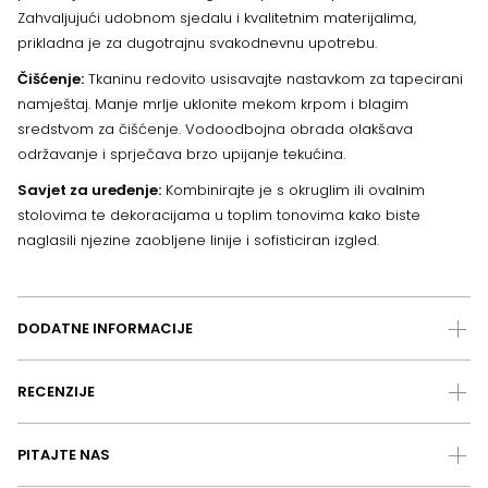
Zahvaljujući udobnom sjedalu i kvalitetnim materijalima,
prikladna je za dugotrajnu svakodnevnu upotrebu.
Čišćenje:
Tkaninu redovito usisavajte nastavkom za tapecirani
namještaj. Manje mrlje uklonite mekom krpom i blagim
sredstvom za čišćenje. Vodoodbojna obrada olakšava
održavanje i sprječava brzo upijanje tekućina.
Savjet za uređenje:
Kombinirajte je s okruglim ili ovalnim
stolovima te dekoracijama u toplim tonovima kako biste
naglasili njezine zaobljene linije i sofisticiran izgled.
DODATNE INFORMACIJE
RECENZIJE
PITAJTE NAS