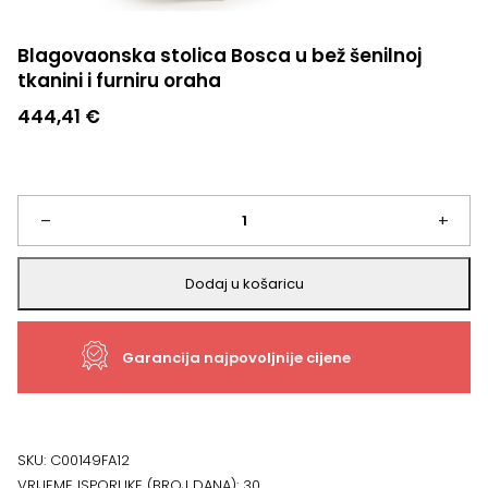
Blagovaonska stolica Bosca u bež šenilnoj
tkanini i furniru oraha
444,41
€
Blagovaonska
–
+
stolica
Dodaj u košaricu
Bosca
Garancija najpovoljnije cijene
u
bež
šenilnoj
SKU:
C00149FA12
VRIJEME ISPORUKE (BROJ DANA):
30