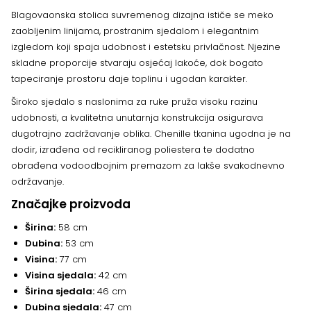
Blagovaonska stolica suvremenog dizajna ističe se meko
zaobljenim linijama, prostranim sjedalom i elegantnim
izgledom koji spaja udobnost i estetsku privlačnost. Njezine
skladne proporcije stvaraju osjećaj lakoće, dok bogato
tapeciranje prostoru daje toplinu i ugodan karakter.
Široko sjedalo s naslonima za ruke pruža visoku razinu
udobnosti, a kvalitetna unutarnja konstrukcija osigurava
dugotrajno zadržavanje oblika. Chenille tkanina ugodna je na
dodir, izrađena od recikliranog poliestera te dodatno
obrađena vodoodbojnim premazom za lakše svakodnevno
održavanje.
Značajke proizvoda
Širina:
58 cm
Dubina:
53 cm
Visina:
77 cm
Visina sjedala:
42 cm
Širina sjedala:
46 cm
Dubina sjedala:
47 cm