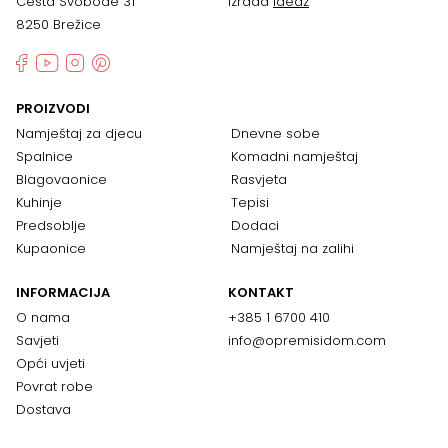
Cesta Svobode 31
Izrada
Ideaz
8250 Brežice
PROIZVODI
Namještaj za djecu
Dnevne sobe
Spalnice
Komadni namještaj
Blagovaonice
Rasvjeta
Kuhinje
Tepisi
Predsoblje
Dodaci
Kupaonice
Namještaj na zalihi
INFORMACIJA
KONTAKT
O nama
+385 1 6700 410
Savjeti
info@opremisidom.com
Opći uvjeti
Povrat robe
Dostava