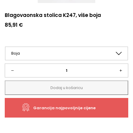
Blagovaonska stolica K247, više boja
85,91
€
Blagovaonska
–
+
stolica
Dodaj u košaricu
K247,
Garancija najpovoljnije cijene
više
boja