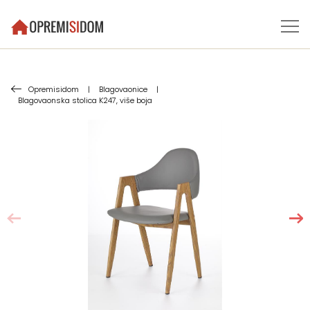
Opremisidom
|
Blagovaonice
|
Blagovaonska stolica K247, više boja