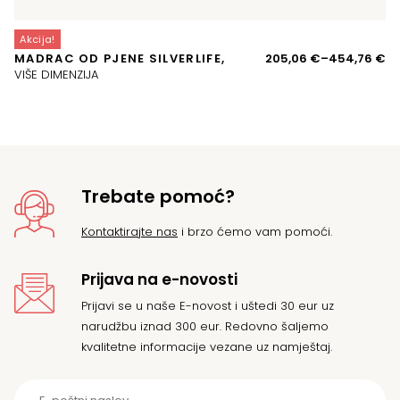
Akcija!
A
Ra
MADRAC OD PJENE SILVERLIFE,
205,06
€
–
454,76
€
P
ci
VIŠE DIMENZIJA
o
20
d
45
Trebate pomoć?
Kontaktirajte nas
i brzo ćemo vam pomoći.
Prijava na e-novosti
Prijavi se u naše E-novost i uštedi 30 eur uz
narudžbu iznad 300 eur. Redovno šaljemo
kvalitetne informacije vezane uz namještaj.