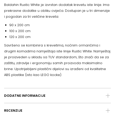
Baldahin Rustic White je izvrstan dodatak krevetu iste linije. Ima
prekrasne dodatke u obliku cvijeća. Dostupan je u tri dimenzije
i pogodan za tri veličine kreveta:
90 x 200 cm
100 x 200 cm
120 x 200 cm
Savršeno se kombinira s krevetima, noćnim ormarićima i
drugim komadima namještaja iste linije Rustic White. Namještaj
je proizveden u skladu sa TUV standardom, što znači da se za
zaštitu, zdravlje i ergonomiju samih proizvoda maksimalno
brine. Upotrijebljeni plastični dijelovi su izrađeni od kvalitetne
ABS plastike (isto kao LEGO kocke).
DODATNE INFORMACIJE
RECENZIJE