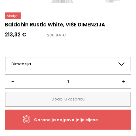
Akcija!
Baldahin Rustic White, VIŠE DIMENZIJA
Izvorna
Trenutna
213,32
€
230,84
€
cijena
cijena
bila
je:
je:
213,32 €.
230,84 €.
Baldahin
–
+
Rustic
Dodaj u košaricu
White,
Garancija najpovoljnije cijene
VIŠE
DIMENZIJA