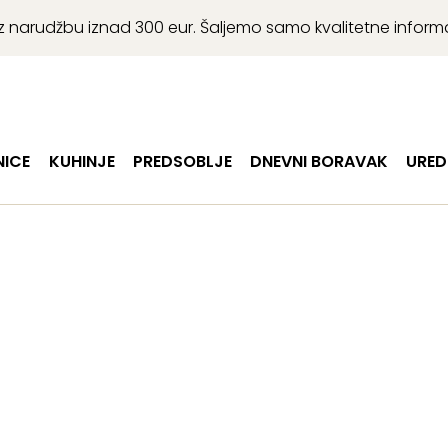
r uz narudžbu iznad 300 eur. Šaljemo samo kvalitetne infor
ICE
KUHINJE
PREDSOBLJE
DNEVNI BORAVAK
URED