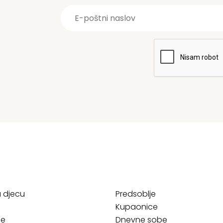
a djecu
Predsoblje
Kupaonice
ce
Dnevne sobe