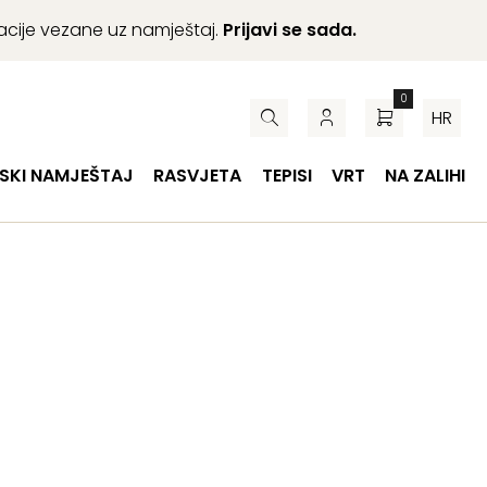
macije vezane uz namještaj.
Prijavi se sada.
0
HR
SKI NAMJEŠTAJ
RASVJETA
TEPISI
VRT
NA ZALIHI