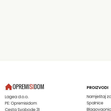
PROIZVODI
Namještaj z
Lagea d.o.o.
Spalnice
PE: Opremisidom
Blagovaoni
Cesta Svobode 31