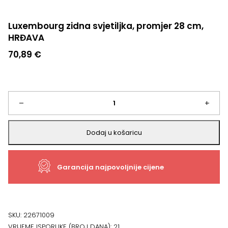
Luxembourg zidna svjetiljka, promjer 28 cm,
HRĐAVA
70,89
€
Luxembourg
–
+
zidna
Dodaj u košaricu
svjetiljka,
Garancija najpovoljnije cijene
promjer
28
cm,
SKU:
22671009
VRIJEME ISPORUKE (BROJ DANA):
21