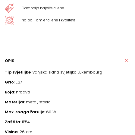
Garancija najniže cijene
Najbolji omjer cijene i kvalitete
OPIS
Tip svjetiljke
: vanjska zidna svjetiljka Luxembourg
Grlo
: E27
Boja
: hrđava
Materijal
: metal, staklo
Max. snaga žarulje
: 60 W
Zaštita
: IP54
Visina
: 26 cm