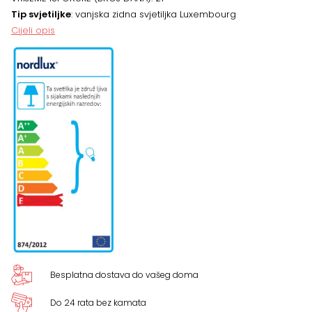
HRĐAVA
Tip svjetiljke
: vanjska zidna svjetiljka Luxembourg
Cijeli opis
količina
Besplatna dostava do vašeg doma
Do 24 rata bez kamata