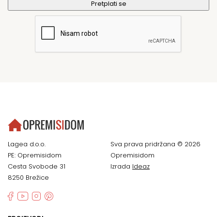
Lagea d.o.o.
Sva prava pridržana © 2026
PE: Opremisidom
Opremisidom
Cesta Svobode 31
Izrada
Ideaz
8250 Brežice