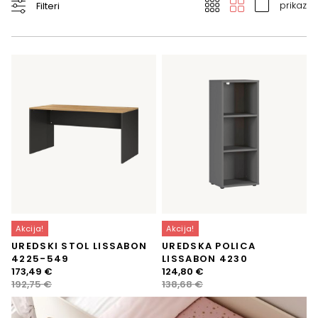
prikaz
Filteri
Akcija!
Akcija!
UREDSKI STOL LISSABON
UREDSKA POLICA
4225-549
LISSABON 4230
Izvorna
Trenutna
Izvorna
Trenutna
173,49
€
124,80
€
cijena
cijena
cijena
cijena
192,75
€
138,68
€
bila
je:
bila
je:
je:
173,49 €.
je:
124,80 €.