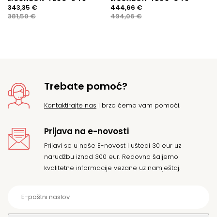
Izvorna
Trenutna
Izvorna
Trenutna
343,35
€
444,66
€
cijena
cijena
cijena
cijena
381,50
€
494,06
€
bila
je:
bila
je:
je:
343,35 €.
je:
444,66 €.
381,50 €.
494,06 €.
Trebate pomoć?
Kontaktirajte nas
i brzo ćemo vam pomoći.
Prijava na e-novosti
Prijavi se u naše E-novost i uštedi 30 eur uz
narudžbu iznad 300 eur. Redovno šaljemo
kvalitetne informacije vezane uz namještaj.