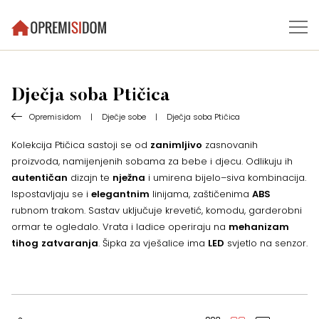
Dječja soba Ptičica
Opremisidom
|
Dječje sobe
|
Dječja soba Ptičica
Kolekcija Ptičica sastoji se od
zanimljivo
zasnovanih
proizvoda, namijenjenih sobama za bebe i djecu. Odlikuju ih
autentičan
dizajn te
nježna
i umirena bijelo–siva kombinacija.
Ispostavljaju se i
elegantnim
linijama, zaštičenima
ABS
rubnom trakom. Sastav uključuje krevetić, komodu, garderobni
ormar te ogledalo. Vrata i ladice operiraju na
mehanizam
tihog
zatvaranja
. Šipka za vješalice ima
LED
svjetlo na senzor.