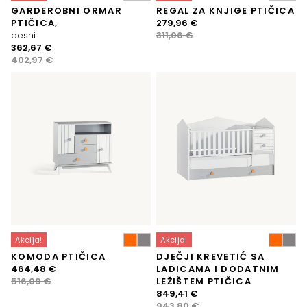
GARDEROBNI ORMAR
REGAL ZA KNJIGE PTIČICA
Izvorna
Trenutna
PTIČICA,
279,96
€
cijena
cijena
desni
311,06
€
Izvorna
Trenutna
bila
je:
362,67
€
cijena
cijena
je:
279,96 €.
402,97
€
bila
je:
311,06 €.
je:
362,67 €.
402,97 €.
Akcija!
Akcija!
KOMODA PTIČICA
DJEČJI KREVETIĆ SA
Izvorna
Trenutna
464,48
€
LADICAMA I DODATNIM
cijena
cijena
516,09
€
LEŽIŠTEM PTIČICA
bila
je:
Izvorna
Trenutna
849,41
€
je:
464,48 €.
cijena
cijena
943,80
€