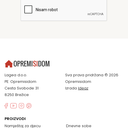
Lagea d.o.o.
Sva prava pridržana © 2026
PE: Opremisidom
Opremisidom
Cesta Svobode 31
Izrada
Ideaz
8250 Brežice
PROIZVODI
Namještaj za djecu
Dnevne sobe