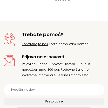
516,09 €.
bila
je:
je:
849,41 €.
943,80 €.
Trebate pomoć?
Kontaktirajte nas
i brzo ćemo vam pomoći.
Prijava na e-novosti
Prijavi se u naše E-novost i uštedi 30 eur uz
narudžbu iznad 300 eur. Redovno šaljemo
kvalitetne informacije vezane uz namještaj.