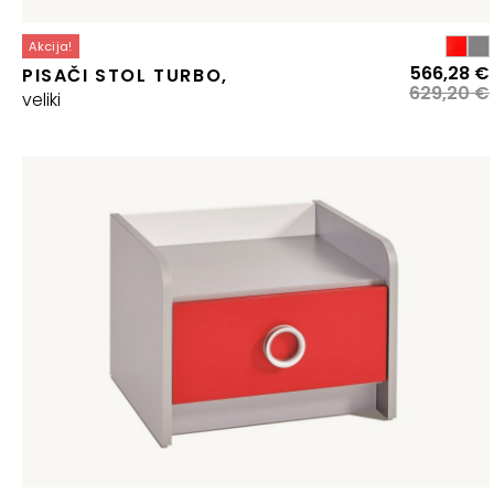
Akcija!
566,28
€
PISAČI STOL TURBO,
629,20
€
veliki
j
j