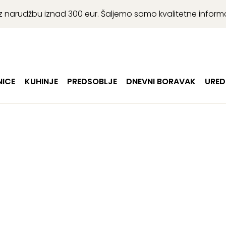
r uz narudžbu iznad 300 eur. Šaljemo samo kvalitetne infor
ICE
KUHINJE
PREDSOBLJE
DNEVNI BORAVAK
URED