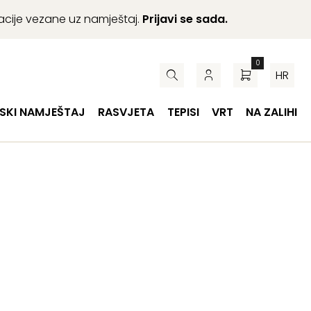
macije vezane uz namještaj.
Prijavi se sada.
0
HR
SKI NAMJEŠTAJ
RASVJETA
TEPISI
VRT
NA ZALIHI