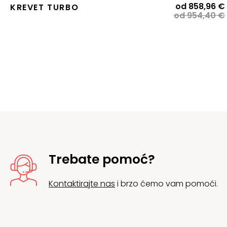
od
858,96
€
KREVET TURBO
od
954,40
€
j
j
Trebate pomoć?
Kontaktirajte nas
i brzo ćemo vam pomoći.