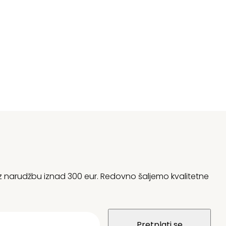
zvorna
renutna
ijena
ijena
ila
:
:
57,16 €.
41,29 €.
 uz narudžbu iznad 300 eur. Redovno šaljemo kvalitetne