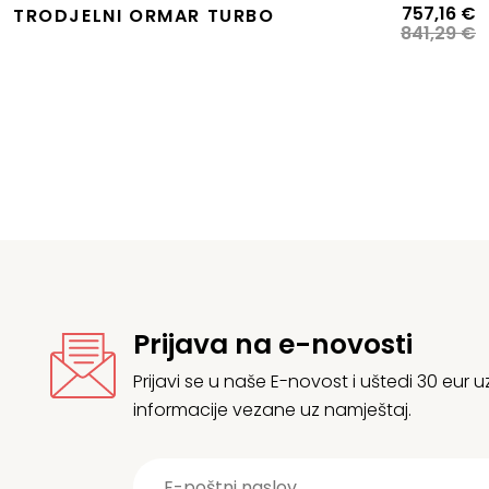
Izvorna
Trenutna
I
T
757,16
€
TRODJELNI ORMAR TURBO
cijena
cijena
c
c
841,29
€
bila
e:
b
je
e:
858,96 €.
je
7
954,40 €.
8
Prijava na e-novosti
Prijavi se u naše E-novost i uštedi 30 eur
informacije vezane uz namještaj.