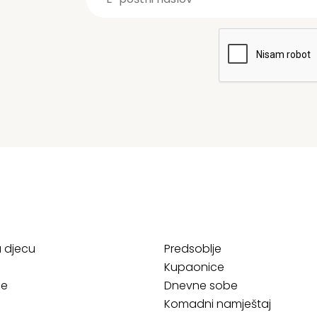
a djecu
Predsoblje
Kupaonice
ce
Dnevne sobe
Komadni namještaj