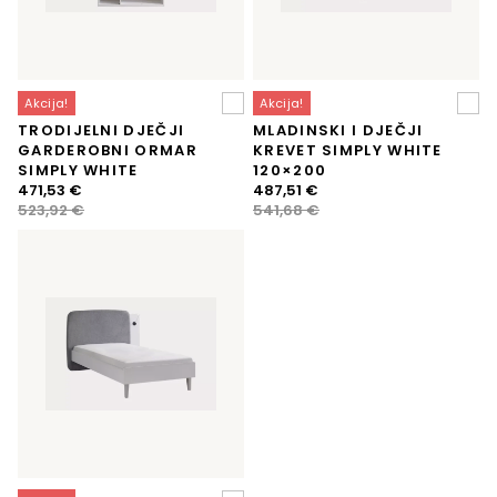
Akcija!
Akcija!
TRODIJELNI DJEČJI
MLADINSKI I DJEČJI
GARDEROBNI ORMAR
KREVET SIMPLY WHITE
SIMPLY WHITE
120×200
Izvorna
Trenutna
Izvorna
Trenutna
471,53
€
487,51
€
cijena
cijena
cijena
cijena
523,92
€
541,68
€
bila
je:
bila
je:
je:
471,53 €.
je:
487,51 €.
523,92 €.
541,68 €.