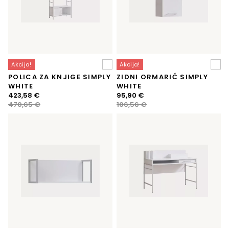
Akcija!
Akcija!
POLICA ZA KNJIGE SIMPLY
ZIDNI ORMARIĆ SIMPLY
WHITE
WHITE
Izvorna
Trenutna
Izvorna
Trenutna
423,58
€
95,90
€
cijena
cijena
cijena
cijena
470,65
€
106,56
€
bila
je:
bila
je:
je:
423,58 €.
je:
95,90 €.
470,65 €.
106,56 €.