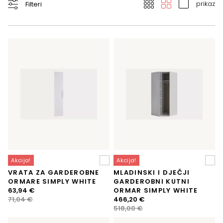
prikaz
Filteri
Akcija!
Akcija!
VRATA ZA GARDEROBNE
MLADINSKI I DJEČJI
ORMARE SIMPLY WHITE
GARDEROBNI KUTNI
Izvorna
Trenutna
63,94
€
ORMAR SIMPLY WHITE
cijena
cijena
Izvorna
Trenutna
71,04
€
466,20
€
bila
je:
cijena
cijena
518,00
€
je:
63,94 €.
bila
je: