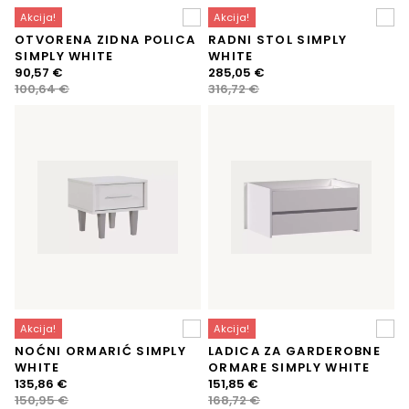
Akcija!
Akcija!
OTVORENA ZIDNA POLICA
RADNI STOL SIMPLY
SIMPLY WHITE
WHITE
Izvorna
Trenutna
Izvorna
Trenutna
90,57
€
285,05
€
cijena
cijena
cijena
cijena
100,64
€
316,72
€
bila
je:
bila
je:
je:
90,57 €.
je:
285,05 €.
100,64 €.
316,72 €.
Akcija!
Akcija!
NOĆNI ORMARIĆ SIMPLY
LADICA ZA GARDEROBNE
WHITE
ORMARE SIMPLY WHITE
Izvorna
Trenutna
Izvorna
Trenutna
135,86
€
151,85
€
cijena
cijena
cijena
cijena
150,95
€
168,72
€