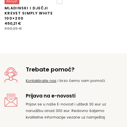
Akcija!
MLADINSKI I DJEČJI
KREVET SIMPLY WHITE
100×200
Izvorna
Trenutna
450,21
€
cijena
cijena
500,25
€
bila
je:
je:
450,21 €.
500,25 €.
Trebate pomoć?
Kontaktirajte nas
i brzo ćemo vam pomoći.
Prijava na e-novosti
Prijavi se u naše E-novost i uštedi 30 eur uz
narudžbu iznad 300 eur. Redovno šaljemo
kvalitetne informacije vezane uz namještaj.