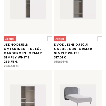
Akcija!
Akcija!
JEDNODIJELNI
DVODJELNI DJEČJI
OMLADINSKI I DJEČJI
GARDEROBNI ORMAR
GARDEROBNI ORMAR
SIMPLY WHITE
Izvorna
Trenutna
SIMPLY WHITE
317,01
€
Izvorna
Trenutna
cijena
cijena
239,75
€
352,25
€
cijena
cijena
bila
je:
266,40
€
bila
je:
je:
317,01 €.
je:
239,75 €.
352,25 €.
266,40 €.