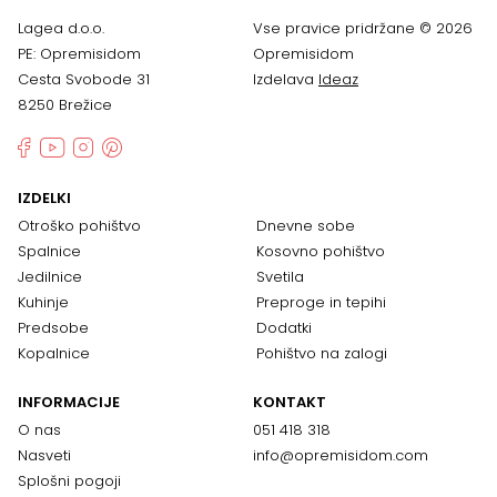
Lagea d.o.o.
Vse pravice pridržane © 2026
PE: Opremisidom
Opremisidom
Cesta Svobode 31
Izdelava
Ideaz
8250 Brežice
IZDELKI
Otroško pohištvo
Dnevne sobe
Spalnice
Kosovno pohištvo
Jedilnice
Svetila
Kuhinje
Preproge in tepihi
Predsobe
Dodatki
Kopalnice
Pohištvo na zalogi
INFORMACIJE
KONTAKT
O nas
051 418 318
Nasveti
info@opremisidom.com
Splošni pogoji