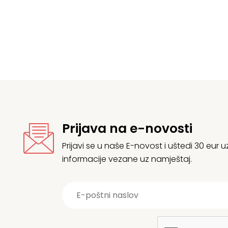
66,95 €
je
1
do
1
107,52 €
Prijava na e-novosti
Prijavi se u naše E-novost i uštedi 30 eur
informacije vezane uz namještaj.