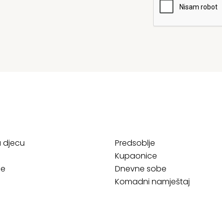
a djecu
Predsoblje
Kupaonice
ce
Dnevne sobe
Komadni namještaj