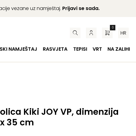
macije vezane uz namještaj.
Prijavi se sada.
0
HR
SKI NAMJEŠTAJ
RASVJETA
TEPISI
VRT
NA ZALIHI
olica Kiki JOY VP, dimenzija
 x 35 cm