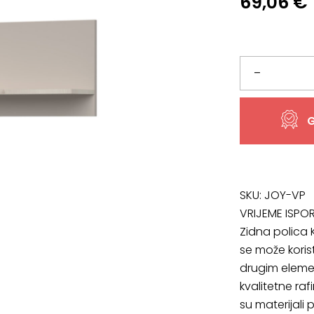
69,06
€
Zidna
–
polica
G
Kiki
JOY
VP,
SKU:
JOY-VP
VRIJEME ISPO
dimenzija
Zidna polica K
se može korist
95
drugim elemen
x
kvalitetne ra
su materijali 
20