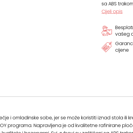
sa ABS trakom
Cijeli opis
x
35
Bespla
vašeg
cm
Garanci
količina
cijene
ečje i omladinske sobe, jer se može koristiti iznad stola ili 
 JOY programa. Napravljena je od kvalitetne rafinirane p