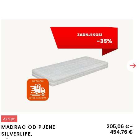
Akcija!
zvorna
renutna
Ra
205,06
€
–
MADRAC OD PJENE
ijena
ijena
ci
454,76
€
SILVERLIFE,
ila
:
od