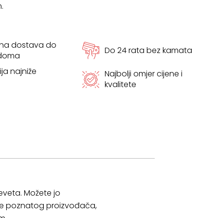
.
tna dostava do
Do 24 rata bez kamata
 doma
ja najniže
Najbolji omjer cijene i
kvalitete
kreveta. Možete jo
loče poznatog proizvođača,