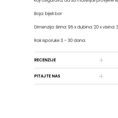
koji osigurava, da su materijali provjeren
Boja: bijeli bor
Dimenzija: širina: 95 x dubina: 20 x visina:
Rok isporuke 3 – 30 dana.
RECENZIJE
PITAJTE NAS