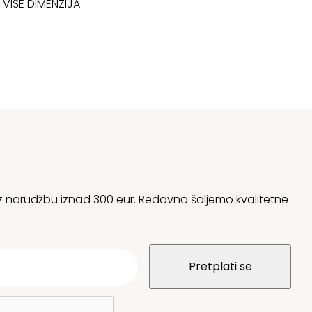
VIŠE DIMENZIJA
:
04,05 €.
20
12,59 €.
do
45
 uz narudžbu iznad 300 eur. Redovno šaljemo kvalitetne