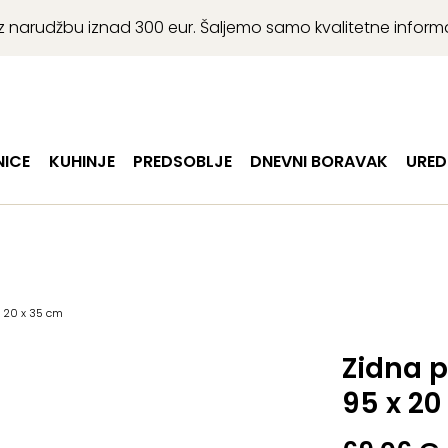
r uz narudžbu iznad 300 eur. Šaljemo samo kvalitetne infor
ICE
KUHINJE
PREDSOBLJE
DNEVNI BORAVAK
URED
x 20 x 35 cm
Zidna p
95 x 20