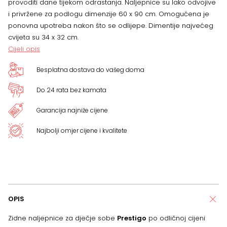
provoditi dane tijekom odrastanja. Naljepnice su lako odvojive
i privržene za podlogu dimenzije 60 x 90 cm. Omogućena je
ponovna upotreba nakon što se odlijepe. Dimentije najvećeg
cvijeta su 34 x 32 cm.
Cijeli opis
Besplatna dostava do vašeg doma
Do 24 rata bez kamata
Garancija najniže cijene
Najbolji omjer cijene i kvalitete
OPIS
Zidne naljepnice za dječje sobe
Prestigo
po odličnoj cijeni