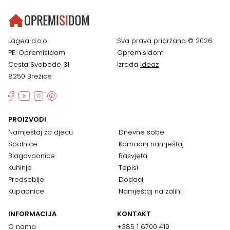
Lagea d.o.o.
Sva prava pridržana © 2026
PE: Opremisidom
Opremisidom
Cesta Svobode 31
Izrada
Ideaz
8250 Brežice
PROIZVODI
Namještaj za djecu
Dnevne sobe
Spalnice
Komadni namještaj
Blagovaonice
Rasvjeta
Kuhinje
Tepisi
Predsoblje
Dodaci
Kupaonice
Namještaj na zalihi
INFORMACIJA
KONTAKT
O nama
+385 1 6700 410