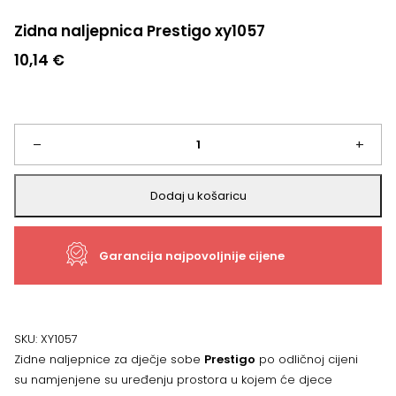
Zidna naljepnica Prestigo xy1057
10,14
€
Zidna
–
+
naljepnica
Dodaj u košaricu
Prestigo
Garancija najpovoljnije cijene
xy1057
količina
SKU:
XY1057
Zidne naljepnice za dječje sobe
Prestigo
po odličnoj cijeni
su namjenjene su uređenju prostora u kojem će djece