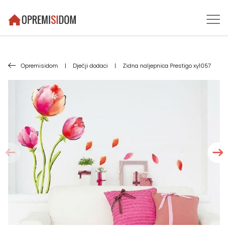
Opremisidom
|
Dječji dodaci
|
Zidna naljepnica Prestigo xy1057