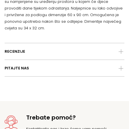
su namjenjene su uređenju prostora u kojem će djece
provoditi dane tijekom odrastanja. Naljepnice su lako odvojive
i privržene za podlogu dimenzije 60 x 90 cm. Omogućena je
ponovna upotreba nakon što se odlijepe. Dimentije najvećeg
cvijeta su 34 x 32 cm.
RECENZIJE
PITAJTE NAS
Trebate pomoć?
Kontaktirajte nas
i brzo ćemo vam pomoći.