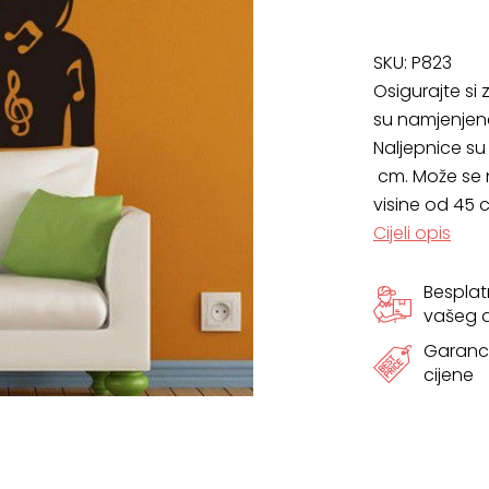
SKU:
P823
Osigurajte si
su namjenjen
Naljepnice su
cm. Može se na
visine od 45 
Cijeli opis
Bespla
vašeg
Garanci
cijene