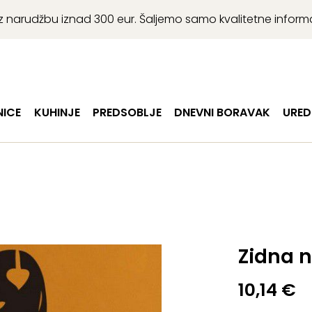
r uz narudžbu iznad 300 eur. Šaljemo samo kvalitetne infor
ICE
KUHINJE
PREDSOBLJE
DNEVNI BORAVAK
URED
Zidna n
10,14
€