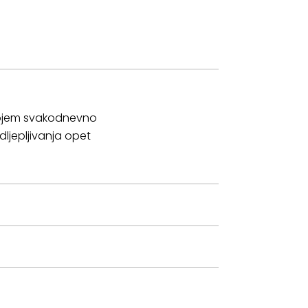
 kojem svakodnevno
dljepljivanja opet