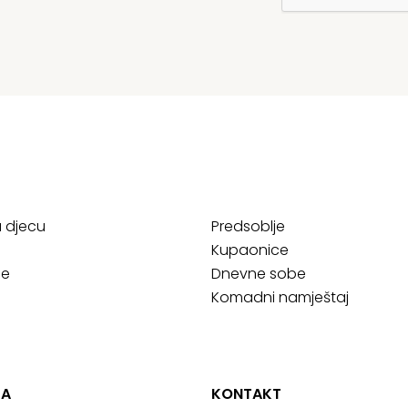
a djecu
Predsoblje
Kupaonice
ce
Dnevne sobe
Komadni namještaj
JA
KONTAKT