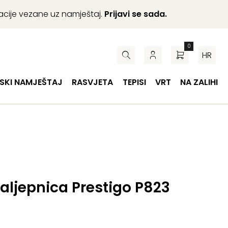
macije vezane uz namještaj.
Prijavi se sada.
0
HR
SKI NAMJEŠTAJ
RASVJETA
TEPISI
VRT
NA ZALIHI
aljepnica Prestigo P823