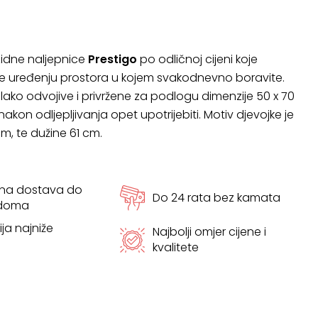
 zidne naljepnice
Prestigo
po odličnoj cijeni koje
e uređenju prostora u kojem svakodnevno boravite.
 lako odvojive i privržene za podlogu dimenzije 50 x 70
kon odljepljivanja opet upotrijebiti. Motiv djevojke je
cm, te dužine 61 cm.
tna dostava do
Do 24 rata bez kamata
 doma
ja najniže
Najbolji omjer cijene i
kvalitete