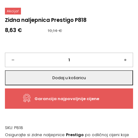
Akcija!
Zidna naljepnica Prestigo P818
Izvorna
Trenutna
8,63
€
10,14
€
cijena
cijena
bila
je:
je:
8,63 €.
10,14 €.
Zidna
–
+
naljepnica
Dodaj u košaricu
Prestigo
Garancija najpovoljnije cijene
P818
količina
SKU:
P818
Osigurajte si zidne naljepnice
Prestigo
po odličnoj cijeni koje