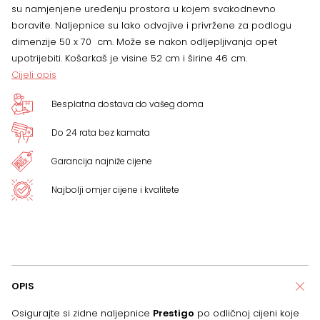
su namjenjene uređenju prostora u kojem svakodnevno
boravite. Naljepnice su lako odvojive i privržene za podlogu
dimenzije 50 x 70 cm. Može se nakon odljepljivanja opet
upotrijebiti. Košarkaš je visine 52 cm i širine 46 cm.
Cijeli opis
Besplatna dostava do vašeg doma
Do 24 rata bez kamata
Garancija najniže cijene
Najbolji omjer cijene i kvalitete
OPIS
Osigurajte si zidne naljepnice
Prestigo
po odličnoj cijeni koje