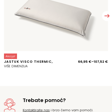
Akcija!
A
Ra
JASTUK VISCO THERMIC,
66,95
€
–
107,52
€
P
ci
VIŠE DIMENZIJA
o
66
d
10
Trebate pomoć?
Kontaktirajte nas
i brzo ćemo vam pomoći.