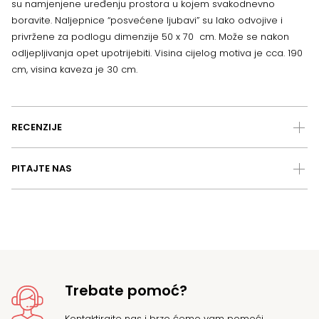
su namjenjene uređenju prostora u kojem svakodnevno
boravite. Naljepnice “posvećene ljubavi” su lako odvojive i
privržene za podlogu dimenzije 50 x 70 cm. Može se nakon
odljepljivanja opet upotrijebiti. Visina cijelog motiva je cca. 190
cm, visina kaveza je 30 cm.
RECENZIJE
PITAJTE NAS
Trebate pomoć?
Kontaktirajte nas
i brzo ćemo vam pomoći.