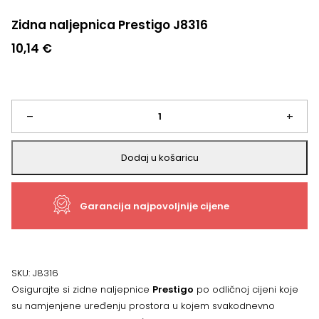
Zidna naljepnica Prestigo J8316
10,14
€
Zidna
–
+
naljepnica
Dodaj u košaricu
Prestigo
Garancija najpovoljnije cijene
J8316
količina
SKU:
J8316
Osigurajte si zidne naljepnice
Prestigo
po odličnoj cijeni koje
su namjenjene uređenju prostora u kojem svakodnevno