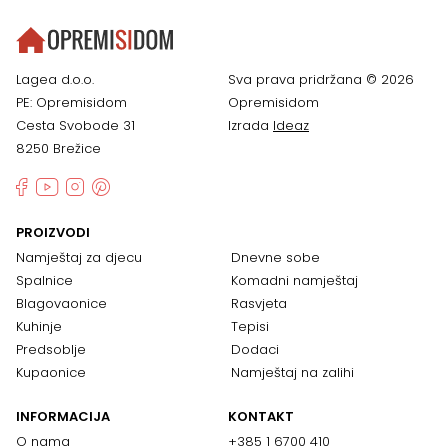
Lagea d.o.o.
Sva prava pridržana © 2026
PE: Opremisidom
Opremisidom
Cesta Svobode 31
Izrada
Ideaz
8250 Brežice
PROIZVODI
Namještaj za djecu
Dnevne sobe
Spalnice
Komadni namještaj
Blagovaonice
Rasvjeta
Kuhinje
Tepisi
Predsoblje
Dodaci
Kupaonice
Namještaj na zalihi
INFORMACIJA
KONTAKT
O nama
+385 1 6700 410