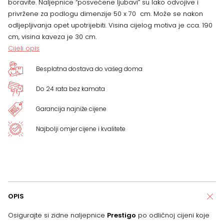
boravite. Naljepnice “posvećene ljubavi” su lako odvojive i
privržene za podlogu dimenzije 50 x 70 cm. Može se nakon
odljepljivanja opet upotrijebiti. Visina cijelog motiva je cca. 190
cm, visina kaveza je 30 cm.
Cijeli opis
Besplatna dostava do vašeg doma
Do 24 rata bez kamata
Garancija najniže cijene
Najbolji omjer cijene i kvalitete
OPIS
Osigurajte si zidne naljepnice
Prestigo
po odličnoj cijeni koje