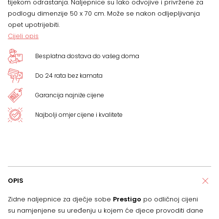
tijekom odrastanja. Naljepnice su lako odvojive i privržene za
podlogu dimenzije 50 x 70 cm. Može se nakon odljepljivanja
opet upotrijebiti.
Cijeli opis
Besplatna dostava do vašeg doma
Do 24 rata bez kamata
Garancija najniže cijene
Najbolji omjer cijene i kvalitete
OPIS
Zidne naljepnice za dječje sobe
Prestigo
po odličnoj cijeni
su namjenjene su uređenju u kojem će djece provoditi dane