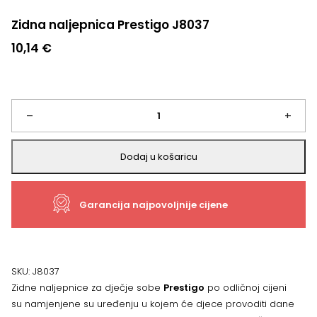
Zidna naljepnica Prestigo J8037
10,14
€
Zidna
–
+
naljepnica
Dodaj u košaricu
Prestigo
Garancija najpovoljnije cijene
J8037
količina
SKU:
J8037
Zidne naljepnice za dječje sobe
Prestigo
po odličnoj cijeni
su namjenjene su uređenju u kojem će djece provoditi dane