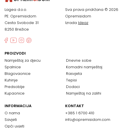
Lagea d.o.o.
Sva prava pridržana © 2026
PE: Opremisidom
Opremisidom
Cesta Svobode 31
Izrada
Ideaz
8250 Brežice
PROIZVODI
Namještaj za djecu
Dnevne sobe
Spalnice
Komadni namještaj
Blagovaonice
Rasvjeta
Kuhinje
Tepisi
Predsoblje
Dodaci
Kupaonice
Namještaj na zalihi
INFORMACIJA
KONTAKT
O nama
+385 1 6700 410
Savjeti
info@opremisidom.com
Opći uvjeti