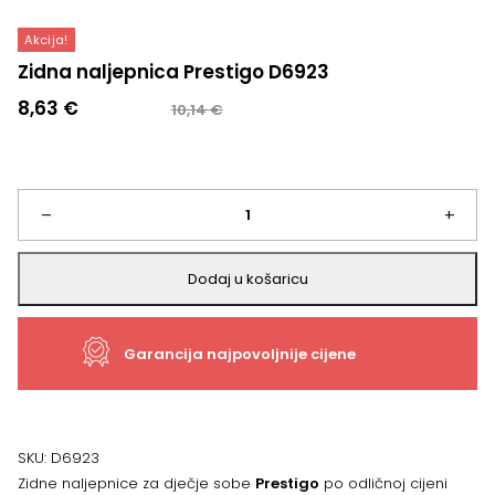
Akcija!
Zidna naljepnica Prestigo D6923
Izvorna
Trenutna
8,63
€
10,14
€
cijena
cijena
bila
je:
je:
8,63 €.
10,14 €.
Zidna
–
+
naljepnica
Dodaj u košaricu
Prestigo
Garancija najpovoljnije cijene
D6923
količina
SKU:
D6923
Zidne naljepnice za dječje sobe
Prestigo
po odličnoj cijeni