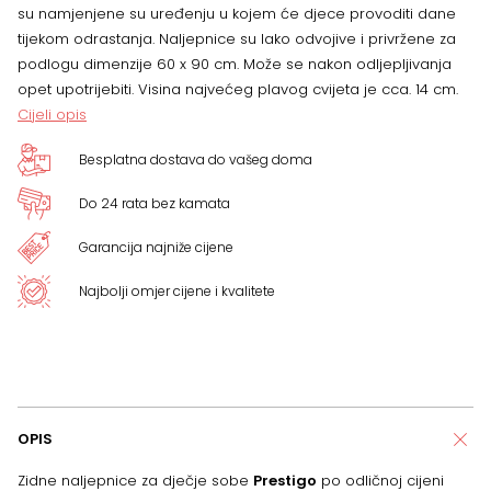
su namjenjene su uređenju u kojem će djece provoditi dane
tijekom odrastanja. Naljepnice su lako odvojive i privržene za
podlogu dimenzije 60 x 90 cm. Može se nakon odljepljivanja
opet upotrijebiti. Visina najvećeg plavog cvijeta je cca. 14 cm.
Cijeli opis
Besplatna dostava do vašeg doma
Do 24 rata bez kamata
Garancija najniže cijene
Najbolji omjer cijene i kvalitete
OPIS
Zidne naljepnice za dječje sobe
Prestigo
po odličnoj cijeni