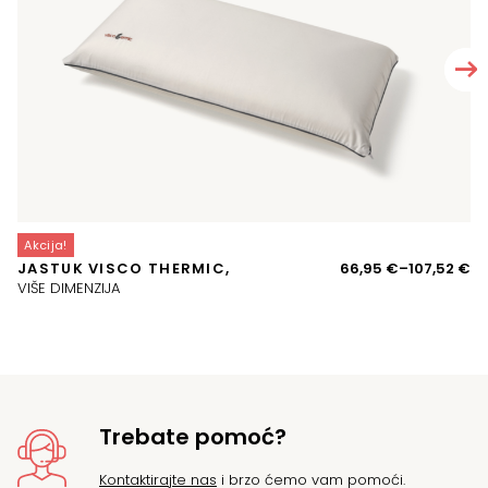
Akcija!
A
Ra
JASTUK VISCO THERMIC,
66,95
€
–
107,52
€
M
ci
VIŠE DIMENZIJA
VI
o
66
d
10
Trebate pomoć?
Kontaktirajte nas
i brzo ćemo vam pomoći.