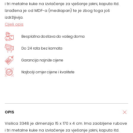
i tri metalne kuke na izvlačenje za vješanje jakni, kaputa itd.
Izrađena je od MDF-a (mediapan) te je zbog toga još
izdržljivija.
Cijeli opis
Besplatna dostava do vašeg doma
Do 24 rata bez kamata
Garancija najniže cijene
Najbolji omjer cijene i kvalitete
OPIS
Visilica 3348 je dimenzija 15 x 170 x 4 cm. Ima zaobljene rubove
i tri metalne kuke na izvlačenje za vješanje jakni, kaputa itd.