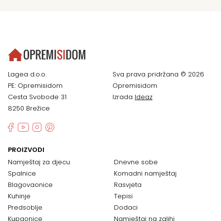
Lagea d.o.o.
Sva prava pridržana © 2026
PE: Opremisidom
Opremisidom
Cesta Svobode 31
Izrada
Ideaz
8250 Brežice
PROIZVODI
Namještaj za djecu
Dnevne sobe
Spalnice
Komadni namještaj
Blagovaonice
Rasvjeta
Kuhinje
Tepisi
Predsoblje
Dodaci
Kupaonice
Namještaj na zalihi