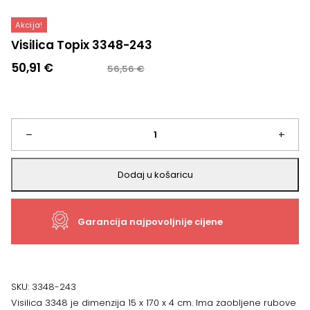
Akcija!
Visilica Topix 3348-243
Izvorna
Trenutna
50,91
€
56,56
€
cijena
cijena
bila
je:
je:
50,91 €.
56,56 €.
Visilica
–
+
Topix
Dodaj u košaricu
3348-
Garancija najpovoljnije cijene
243
količina
SKU:
3348-243
Visilica 3348 je dimenzija 15 x 170 x 4 cm. Ima zaobljene rubove