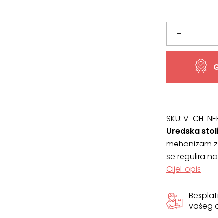
Uredska
–
stolica
G
NEPTUN
količina
SKU:
V-CH-NE
Uredska sto
mehanizam za 
se regulira na
Cijeli opis
Bespla
vašeg