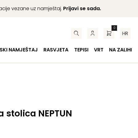
macije vezane uz namještaj.
Prijavi se sada.
0
HR
SKI NAMJEŠTAJ
RASVJETA
TEPISI
VRT
NA ZALIHI
a stolica NEPTUN