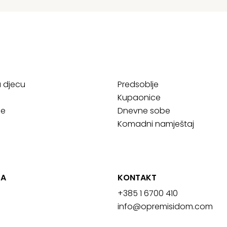
a djecu
Predsoblje
Kupaonice
ce
Dnevne sobe
Komadni namještaj
JA
KONTAKT
+385 1 6700 410
info@opremisidom.com