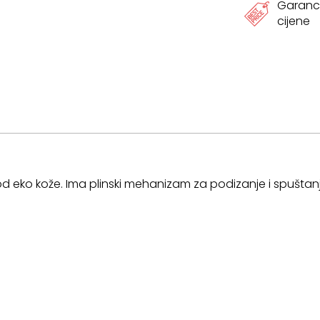
Garanci
cijene
od eko kože. Ima plinski mehanizam za podizanje i spuštanj