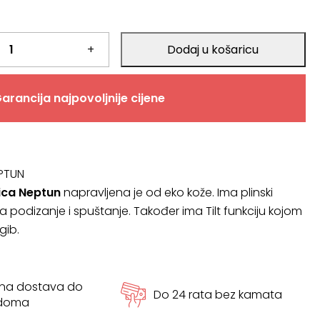
+
Dodaj u košaricu
arancija najpovoljnije cijene
PTUN
lica Neptun
napravljena je od eko kože. Ima plinski
podizanje i spuštanje. Također ima Tilt funkciju kojom
gib.
tna dostava do
Do 24 rata bez kamata
 doma