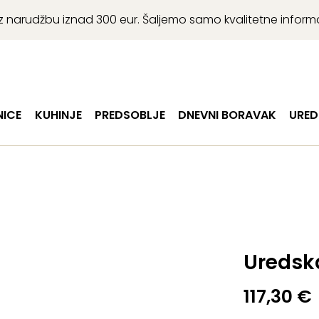
r uz narudžbu iznad 300 eur. Šaljemo samo kvalitetne infor
ICE
KUHINJE
PREDSOBLJE
DNEVNI BORAVAK
URED
Uredsk
117,30
€