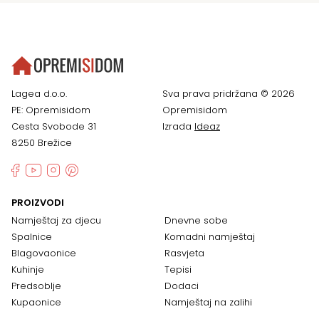
Lagea d.o.o.
Sva prava pridržana © 2026
PE: Opremisidom
Opremisidom
Cesta Svobode 31
Izrada
Ideaz
8250 Brežice
PROIZVODI
Namještaj za djecu
Dnevne sobe
Spalnice
Komadni namještaj
Blagovaonice
Rasvjeta
Kuhinje
Tepisi
Predsoblje
Dodaci
Kupaonice
Namještaj na zalihi