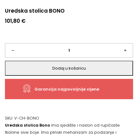
Uredska stolica BONO
101,80
€
Uredska
–
+
stolica
Dodaj u košaricu
BONO
Garancija najpovoljnije cijene
količina
SKU:
V-CH-BONO
Uredska stolica Bono
ima sjedište i naslon od rupičaste
tkanine sive boje. Ima plinski mehanizam za podizanje i