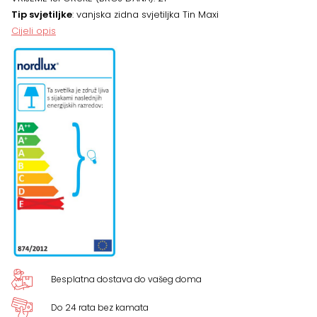
x
Tip svjetiljke
: vanjska zidna svjetiljka Tin Maxi
Cijeli opis
7.5
cm,
CRNA
količina
Besplatna dostava do vašeg doma
Do 24 rata bez kamata