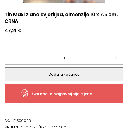
Tin Maxi zidna svjetiljka, dimenzije 10 x 7.5 cm,
CRNA
47,21
€
Tin
–
+
Maxi
Dodaj u košaricu
zidna
Garancija najpovoljnije cijene
svjetiljka,
dimenzije
10
SKU:
21509903
VRIJEME ISPORUKE (BROJ DANA):
21