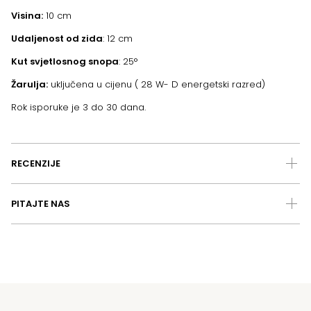
Visina:
10 cm
Udaljenost od zida
: 12 cm
Kut svjetlosnog snopa
: 25°
Žarulja:
uključena u cijenu ( 28 W- D energetski razred)
Rok isporuke je 3 do 30 dana.
RECENZIJE
PITAJTE NAS