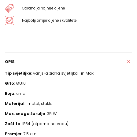
Garancija najniže cijene
Najbolji omjer cijene i kvalitete
OPIS
Tip svjetiljke
: vanjska zidna svjetiljka Tin Maxi
Grlo
: GU10
Boja
: crna
Materijal
: metal, staklo
Max. snaga žarulje
: 35 W
Zaštita
: IP54 (otporno na vodu)
Promjer
: 7.5 cm