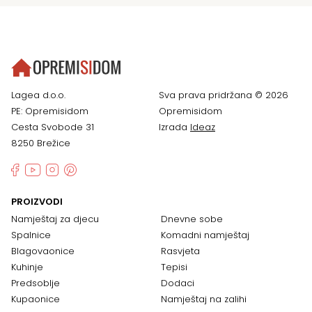
Lagea d.o.o.
Sva prava pridržana © 2026
PE: Opremisidom
Opremisidom
Cesta Svobode 31
Izrada
Ideaz
8250 Brežice
PROIZVODI
Namještaj za djecu
Dnevne sobe
Spalnice
Komadni namještaj
Blagovaonice
Rasvjeta
Kuhinje
Tepisi
Predsoblje
Dodaci
Kupaonice
Namještaj na zalihi