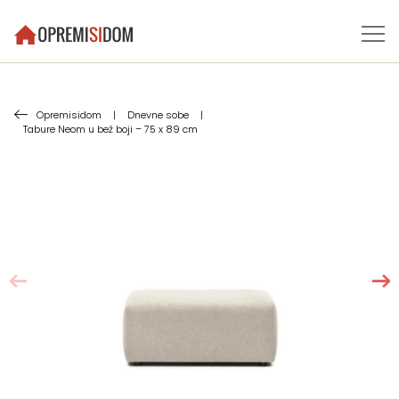
Opremisidom
|
Dnevne sobe
|
Tabure Neom u bež boji – 75 x 89 cm