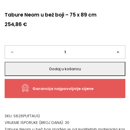
Tabure Neom u bež boji – 75 x 89 cm
254,86
€
Tabure
–
+
Neom
Dodaj u košaricu
u
Garancija najpovoljnije cijene
bež
boji
–
SKU:
S826PUFTAU12
VRIJEME ISPORUKE (BROJ DANA):
30
75
Tabure Neom u bež boji izrađen je od kvalitetnih materijala koji