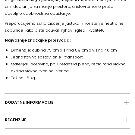
cm idealan je za manje prostore, a istovremeno pruža
dovoljno udobnosti za opuštanje.
Preporučujemo suho čišćenje jastuka ili korištenje neutralne
sapunice kako biste očuvali njihov izgled i kvalitetu.
Najvažnije značajke proizvoda:
Dimenzije: dubina 75 cm x širina 89 cm x visina 40 cm
Jednostavno sastavljanje i transport
Materijali: borovina, poliuretanska pjena, reciklirana vlakna,
akrilna vlakna, tkanina, iverica
Težina: 16 kg
DODATNE INFORMACIJE
RECENZIJE