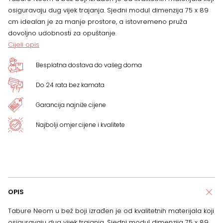
osiguravaju dug vijek trajanja. Sjedni modul dimenzija 75 x 89
x
cm idealan je za manje prostore, a istovremeno pruža
dovoljno udobnosti za opuštanje.
89
Cijeli opis
cm
Besplatna dostava do vašeg doma
količina
Do 24 rata bez kamata
Garancija najniže cijene
Najbolji omjer cijene i kvalitete
OPIS
Tabure Neom u bež boji izrađen je od kvalitetnih materijala koji
osiguravaju dug vijek trajanja. Sjedni modul dimenzija 75 x 89