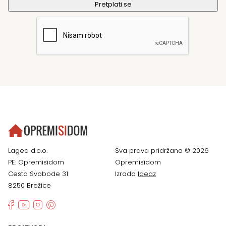
Lagea d.o.o.
Sva prava pridržana © 2026
PE: Opremisidom
Opremisidom
Cesta Svobode 31
Izrada
Ideaz
8250 Brežice