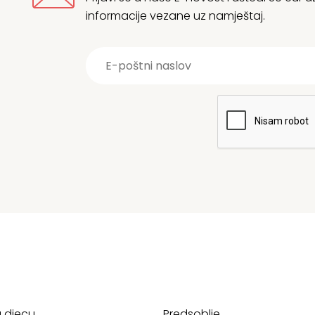
informacije vezane uz namještaj.
a djecu
Predsoblje