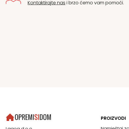
Kontaktirajte nas
i brzo ćemo vam pomoći.
PROIZVODI
Namještaj z
Lagea d.o.o.