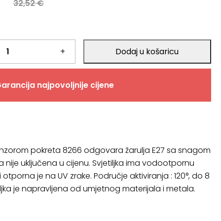
a
32,52
€
+
Dodaj u košaricu
arancija najpovoljnije cijene
 senzorom pokreta 8266 odgovara žarulja E27 sa snagom
a nije uključena u cijenu. Svjetiljka ima vodootpornu
 i otporna je na UV zrake. Područje aktiviranja : 120°, do 8
iljka je napravljena od umjetnog materijala i metala.