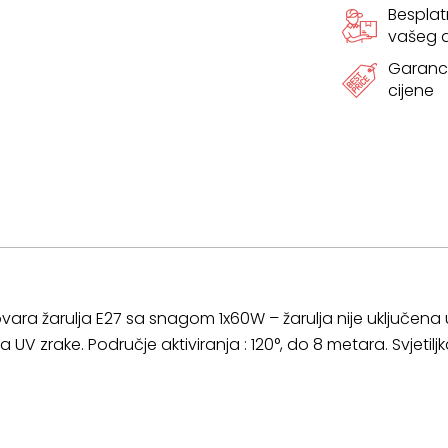
Bespla
vašeg
38
Garanci
cm
cijene
količina
ara žarulja E27 sa snagom 1x60W – žarulja nije uključena u 
 UV zrake. Područje aktiviranja : 120°, do 8 metara. Svjetil