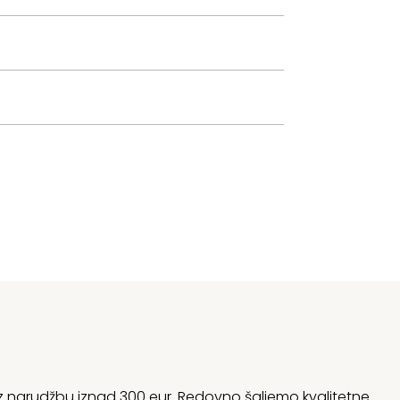
 uz narudžbu iznad 300 eur. Redovno šaljemo kvalitetne