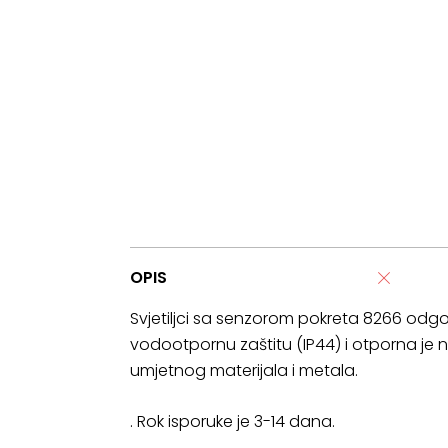
OPIS
Svjetiljci sa senzorom pokreta 8266 odgov
vodootpornu zaštitu (IP44) i otporna je na
umjetnog materijala i metala.
. Rok isporuke je 3-14 dana.