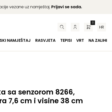
macije vezane uz namještaj.
Prijavi se sada.
0
HR
SKI NAMJEŠTAJ
RASVJETA
TEPISI
VRT
NA ZALIHI
jka sa senzorom 8266,
a 7,6 cm i visine 38 cm