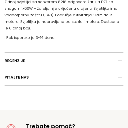
Zidnoj svjetiljci sa senzorom 8218 odgovara žarulja E27 sa
snagom 1x60W – žarulja nije uključena u cijenu. Svjetiljka ima
vodootpornu zaštitu (IP43). Područje aktiviranja : 120°, do 8
metara. Svjetiljka je napravljena od stakla i metala. Dostupna
je u crnoj boji.
. Rok isporuke je 3-14 dana.
RECENZIJE
PITAJTE NAS
Trebate pomoć?