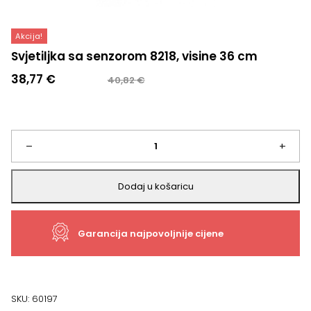
Akcija!
Svjetiljka sa senzorom 8218, visine 36 cm
Izvorna
Trenutna
38,77
€
40,82
€
cijena
cijena
bila
je:
je:
38,77 €.
40,82 €.
Svjetiljka
–
+
sa
Dodaj u košaricu
senzorom
Garancija najpovoljnije cijene
8218,
visine
36
SKU:
60197