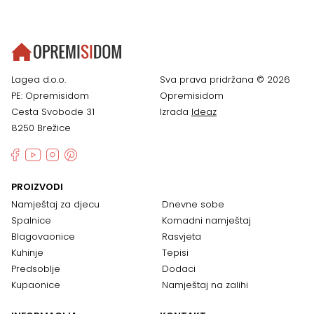
Lagea d.o.o.
Sva prava pridržana © 2026
PE: Opremisidom
Opremisidom
Cesta Svobode 31
Izrada
Ideaz
8250 Brežice
PROIZVODI
Namještaj za djecu
Dnevne sobe
Spalnice
Komadni namještaj
Blagovaonice
Rasvjeta
Kuhinje
Tepisi
Predsoblje
Dodaci
Kupaonice
Namještaj na zalihi