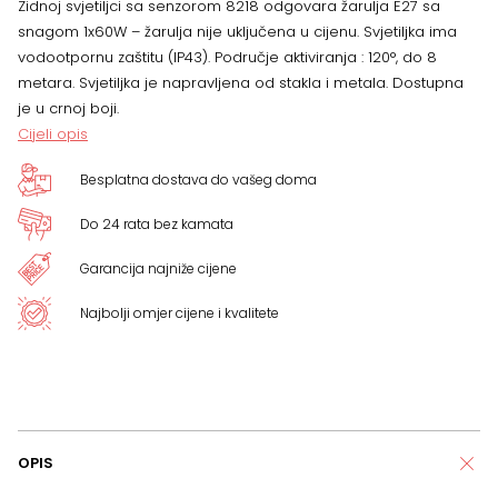
Zidnoj svjetiljci sa senzorom 8218 odgovara žarulja E27 sa
cm
snagom 1x60W – žarulja nije uključena u cijenu. Svjetiljka ima
vodootpornu zaštitu (IP43). Područje aktiviranja : 120°, do 8
količina
metara. Svjetiljka je napravljena od stakla i metala. Dostupna
je u crnoj boji.
Cijeli opis
Besplatna dostava do vašeg doma
Do 24 rata bez kamata
Garancija najniže cijene
Najbolji omjer cijene i kvalitete
OPIS