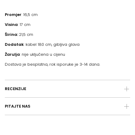
Promjer
: 16,5 cm
Visina
: 17 cm
Širina:
21,5 cm
Dodatak
: kabel 180 cm, gibljiva glava
Žarulja
: nije uključena u cijenu
Dostava je besplatna, rok isporuke je 3-14 dana.
RECENZIJE
PITAJTE NAS