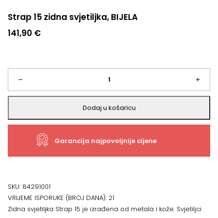
Strap 15 zidna svjetiljka, BIJELA
141,90
€
Strap
–
+
15
Dodaj u košaricu
zidna
Garancija najpovoljnije cijene
svjetiljka,
BIJELA
količina
SKU:
84291001
VRIJEME ISPORUKE (BROJ DANA):
21
Zidna svjetiljka Strap 15 je izrađena od metala i kože. Svjetiljci