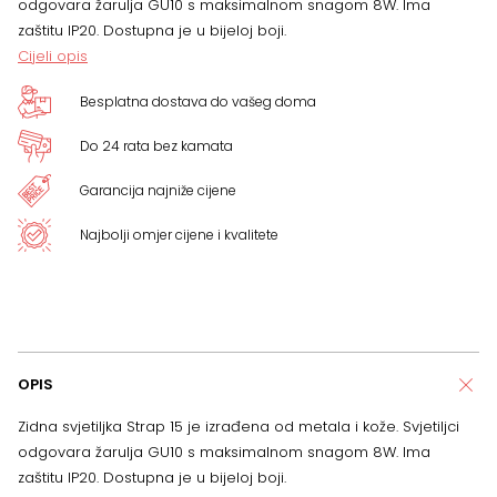
odgovara žarulja GU10 s maksimalnom snagom 8W. Ima
zaštitu IP20. Dostupna je u bijeloj boji.
Cijeli opis
Besplatna dostava do vašeg doma
Do 24 rata bez kamata
Garancija najniže cijene
Najbolji omjer cijene i kvalitete
OPIS
Zidna svjetiljka Strap 15 je izrađena od metala i kože. Svjetiljci
odgovara žarulja GU10 s maksimalnom snagom 8W. Ima
zaštitu IP20. Dostupna je u bijeloj boji.