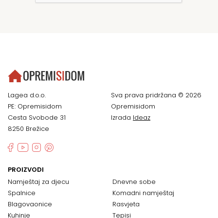
Lagea d.o.o.
Sva prava pridržana © 2026
PE: Opremisidom
Opremisidom
Cesta Svobode 31
Izrada
Ideaz
8250 Brežice
PROIZVODI
Namještaj za djecu
Dnevne sobe
Spalnice
Komadni namještaj
Blagovaonice
Rasvjeta
Kuhinje
Tepisi