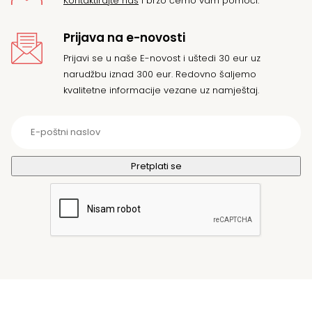
Kontaktirajte nas
i brzo ćemo vam pomoći.
Prijava na e-novosti
Prijavi se u naše E-novost i uštedi 30 eur uz
narudžbu iznad 300 eur. Redovno šaljemo
kvalitetne informacije vezane uz namještaj.