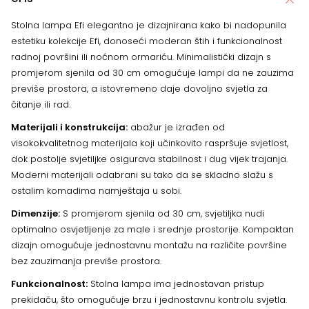
Stolna lampa Efi elegantno je dizajnirana kako bi nadopunila
estetiku kolekcije Efi, donoseći moderan štih i funkcionalnost
radnoj površini ili noćnom ormariću. Minimalistički dizajn s
promjerom sjenila od 30 cm omogućuje lampi da ne zauzima
previše prostora, a istovremeno daje dovoljno svjetla za
čitanje ili rad.
Materijali i konstrukcija:
abažur je izrađen od
visokokvalitetnog materijala koji učinkovito raspršuje svjetlost,
dok postolje svjetiljke osigurava stabilnost i dug vijek trajanja.
Moderni materijali odabrani su tako da se skladno slažu s
ostalim komadima namještaja u sobi.
Dimenzije:
S promjerom sjenila od 30 cm, svjetiljka nudi
optimalno osvjetljenje za male i srednje prostorije. Kompaktan
dizajn omogućuje jednostavnu montažu na različite površine
bez zauzimanja previše prostora.
Funkcionalnost:
Stolna lampa ima jednostavan pristup
prekidaču, što omogućuje brzu i jednostavnu kontrolu svjetla.