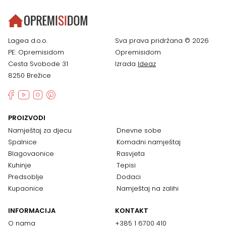
Lagea d.o.o.
Sva prava pridržana © 2026
PE: Opremisidom
Opremisidom
Cesta Svobode 31
Izrada
Ideaz
8250 Brežice
PROIZVODI
Namještaj za djecu
Dnevne sobe
Spalnice
Komadni namještaj
Blagovaonice
Rasvjeta
Kuhinje
Tepisi
Predsoblje
Dodaci
Kupaonice
Namještaj na zalihi
INFORMACIJA
KONTAKT
O nama
+385 1 6700 410