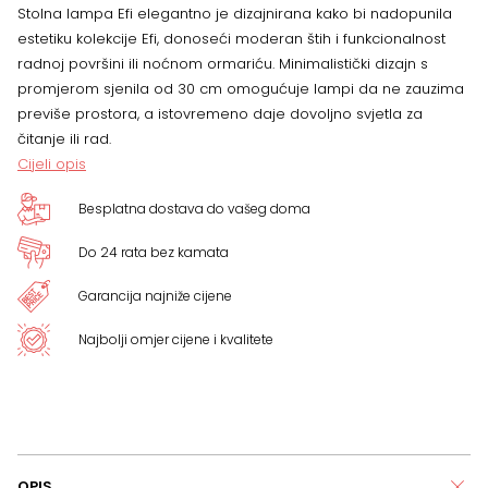
Stolna lampa Efi elegantno je dizajnirana kako bi nadopunila
estetiku kolekcije Efi, donoseći moderan štih i funkcionalnost
radnoj površini ili noćnom ormariću. Minimalistički dizajn s
promjerom sjenila od 30 cm omogućuje lampi da ne zauzima
previše prostora, a istovremeno daje dovoljno svjetla za
čitanje ili rad.
Cijeli opis
Besplatna dostava do vašeg doma
Do 24 rata bez kamata
Garancija najniže cijene
Najbolji omjer cijene i kvalitete
OPIS