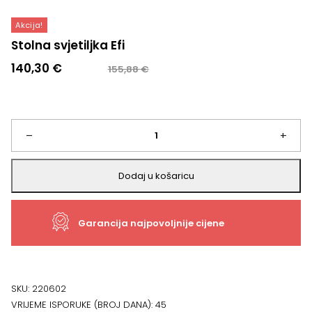
Akcija!
Stolna svjetiljka Efi
Izvorna
Trenutna
140,30
€
155,88
€
cijena
cijena
bila
je:
je:
140,30 €.
155,88 €.
Stolna
–
+
svjetiljka
Dodaj u košaricu
Efi
Garancija najpovoljnije cijene
količina
SKU:
220602
VRIJEME ISPORUKE (BROJ DANA):
45