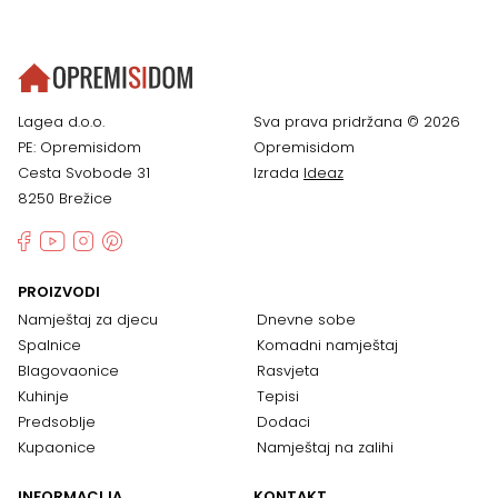
Lagea d.o.o.
Sva prava pridržana © 2026
PE: Opremisidom
Opremisidom
Cesta Svobode 31
Izrada
Ideaz
8250 Brežice
PROIZVODI
Namještaj za djecu
Dnevne sobe
Spalnice
Komadni namještaj
Blagovaonice
Rasvjeta
Kuhinje
Tepisi
Predsoblje
Dodaci
Kupaonice
Namještaj na zalihi
INFORMACIJA
KONTAKT