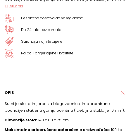
Cijeli opis
75
Besplatna dostava do vašeg doma
cm,
Do 24 rata bez kamata
proziran
Garancija najniže cijene
količina
Najbolji omjer cijene i kvalitete
OPIS
Sumi je stol primjeren za blagovaonice. Ima kromirano
podnožje i staklenu gornju površinu ( debljina stakla je 10 mm).
Dimenzije stola:
140 x 80 x 75 cm.
Maksimalna priporučena opterečenje proizvođača:
100 kg