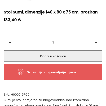
Stol Sumi, dimenzije 140 x 80 x 75 cm, proziran
133,40
€
Stol
–
+
Sumi,
Dodaj u košaricu
dimenzije
Garancija najpovoljnije cijene
140
x
80
SKU:
H000016792
Sumi je stol primjeren za blagovaonice. Ima kromirano
x
podnožje i staklenu gornju površinu ( debljina stakla je 10 mm).