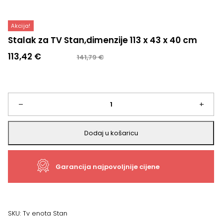
Akcija!
Stalak za TV Stan,dimenzije 113 x 43 x 40 cm
Izvorna
Trenutna
113,42
€
141,79
€
cijena
cijena
bila
je:
je:
113,42 €.
141,79 €.
Stalak
–
+
za
Dodaj u košaricu
TV
Garancija najpovoljnije cijene
Stan,dimenzije
113
x
SKU:
Tv enota Stan