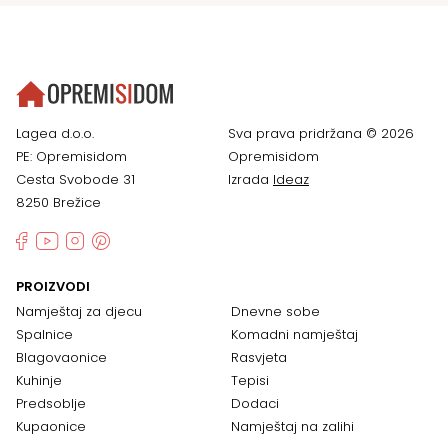
Lagea d.o.o.
Sva prava pridržana © 2026
PE: Opremisidom
Opremisidom
Cesta Svobode 31
Izrada
Ideaz
8250 Brežice
PROIZVODI
Namještaj za djecu
Dnevne sobe
Spalnice
Komadni namještaj
Blagovaonice
Rasvjeta
Kuhinje
Tepisi
Predsoblje
Dodaci
Kupaonice
Namještaj na zalihi