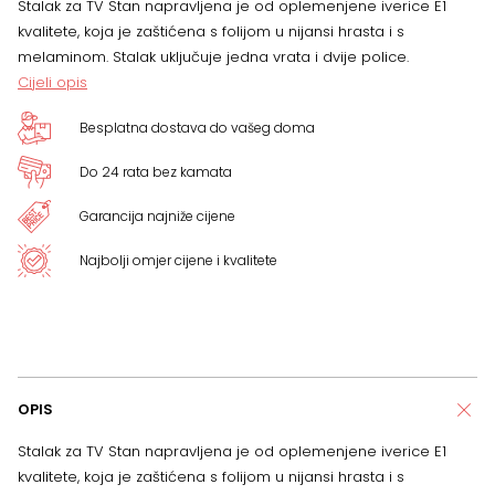
Stalak za TV Stan napravljena je od oplemenjene iverice E1
43
kvalitete, koja je zaštićena s folijom u nijansi hrasta i s
melaminom. Stalak uključuje jedna vrata i dvije police.
x
Cijeli opis
40
Besplatna dostava do vašeg doma
cm
Do 24 rata bez kamata
količina
Garancija najniže cijene
Najbolji omjer cijene i kvalitete
OPIS
Stalak za TV Stan napravljena je od oplemenjene iverice E1
kvalitete, koja je zaštićena s folijom u nijansi hrasta i s