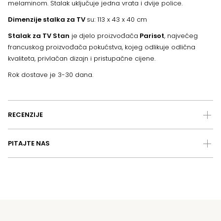
melaminom. Stalak uključuje jedna vrata i dvije police.
Dimenzije stalka za TV
su: 113 x 43 x 40 cm
Stalak za TV Stan
je
djelo proizvođača
Parisot
, najvećeg
francuskog proizvođača pokućstva, kojeg odlikuje odlična
kvaliteta, privlačan dizajn i pristupačne cijene.
Rok dostave je 3-30 dana.
RECENZIJE
PITAJTE NAS