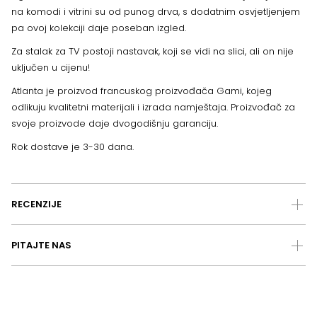
na komodi i vitrini su od punog drva, s dodatnim osvjetljenjem
pa ovoj kolekciji daje poseban izgled.
Za stalak za TV postoji nastavak, koji se vidi na slici, ali on nije
uključen u cijenu!
Atlanta je proizvod francuskog proizvođača Gami, kojeg
odlikuju kvalitetni materijali i izrada namještaja. Proizvođač za
svoje proizvode daje dvogodišnju garanciju.
Rok dostave je 3-30 dana.
RECENZIJE
PITAJTE NAS