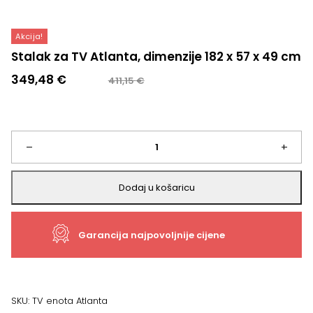
Akcija!
Stalak za TV Atlanta, dimenzije 182 x 57 x 49 cm
Izvorna
Trenutna
349,48
€
411,15
€
cijena
cijena
bila
je:
je:
349,48 €.
411,15 €.
Stalak
–
+
za
Dodaj u košaricu
TV
Garancija najpovoljnije cijene
Atlanta,
dimenzije
182
SKU:
TV enota Atlanta