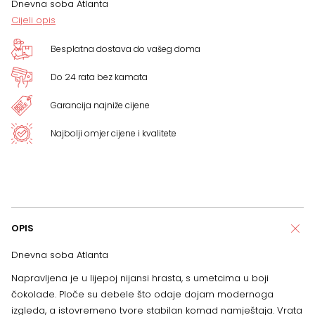
Dnevna soba Atlanta
x
Cijeli opis
57
Besplatna dostava do vašeg doma
x
Do 24 rata bez kamata
49
Garancija najniže cijene
cm
Najbolji omjer cijene i kvalitete
količina
OPIS
Dnevna soba Atlanta
Napravljena je u lijepoj nijansi hrasta, s umetcima u boji
čokolade. Ploče su debele što odaje dojam modernoga
izgleda, a istovremeno tvore stabilan komad namještaja. Vrata