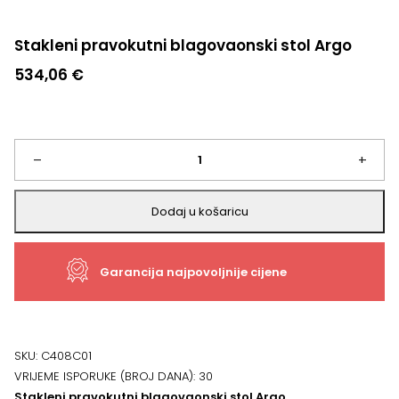
Stakleni pravokutni blagovaonski stol Argo
534,06
€
Stakleni
–
+
pravokutni
Dodaj u košaricu
blagovaonski
Garancija najpovoljnije cijene
stol
Argo
količina
SKU:
C408C01
VRIJEME ISPORUKE (BROJ DANA):
30
Stakleni pravokutni blagovaonski stol Argo