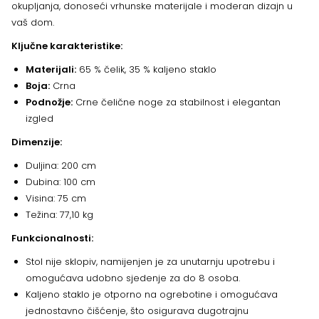
okupljanja, donoseći vrhunske materijale i moderan dizajn u
vaš dom.
Ključne karakteristike:
Materijali:
65 % čelik, 35 % kaljeno staklo
Boja:
Crna
Podnožje:
Crne čelične noge za stabilnost i elegantan
izgled
Dimenzije:
Duljina: 200 cm
Dubina: 100 cm
Visina: 75 cm
Težina: 77,10 kg
Funkcionalnosti:
Stol nije sklopiv, namijenjen je za unutarnju upotrebu i
omogućava udobno sjedenje za do 8 osoba.
Kaljeno staklo je otporno na ogrebotine i omogućava
jednostavno čišćenje, što osigurava dugotrajnu