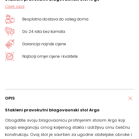
Cijeli opis
Besplatna dostava do vašeg doma
Do 24 rata bez kamata
Garancija najniže cijene
Najbolji omjer cijene i kvalitete
OPIS
Stakleni pravokutni blagovaonski stol Argo
Obogatite svoju blagovaonicu profinjenim stolom Argo koji
spaja eleganciju crnog kaljenog stakla i izdržljivu crnu čeličnu
konstrukciju. Ovaj stol je savršen za ugodne obiteljske obroke i