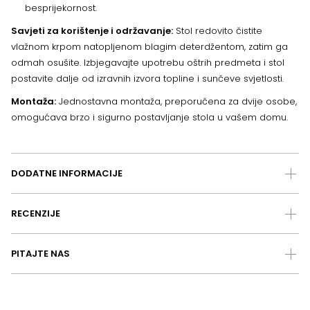
besprijekornost.
Savjeti za korištenje i održavanje:
Stol redovito čistite
vlažnom krpom natopljenom blagim deterdžentom, zatim ga
odmah osušite. Izbjegavajte upotrebu oštrih predmeta i stol
postavite dalje od izravnih izvora topline i sunčeve svjetlosti.
Montaža:
Jednostavna montaža, preporučena za dvije osobe,
omogućava brzo i sigurno postavljanje stola u vašem domu.
DODATNE INFORMACIJE
RECENZIJE
PITAJTE NAS