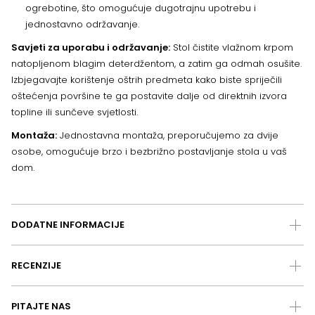
ogrebotine, što omogućuje dugotrajnu upotrebu i
jednostavno održavanje.
Savjeti za uporabu i održavanje:
Stol čistite vlažnom krpom
natopljenom blagim deterdžentom, a zatim ga odmah osušite.
Izbjegavajte korištenje oštrih predmeta kako biste spriječili
oštećenja površine te ga postavite dalje od direktnih izvora
topline ili sunčeve svjetlosti.
Montaža:
Jednostavna montaža, preporučujemo za dvije
osobe, omogućuje brzo i bezbrižno postavljanje stola u vaš
dom.
DODATNE INFORMACIJE
RECENZIJE
PITAJTE NAS