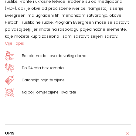
rustike.
Fronte i ukrasne letvice izrađene su od medijapana
(MDF), dok je okvir od pročišćene iverice. Namještaj iz serije
Evergreen ima ugrađeni tihi mehanizam zatvaranja, okove
Hettich i rustikalne ručke. Program Evergreen može se sastaviti
po vašoj želji, jer imate na raspolagu pojedinačne elemente,
koje možete kupiti zasebno i sami sastaviti željeni sastav.
Cijeli opis
Besplatna dostava do vašeg doma
Do 24 rata bez kamata
Garancija najniže cijene
Najbolji omjer cijene i kvalitete
OPIS