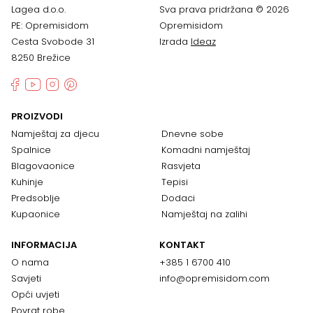
Lagea d.o.o.
Sva prava pridržana © 2026
PE: Opremisidom
Opremisidom
Cesta Svobode 31
Izrada
Ideaz
8250 Brežice
PROIZVODI
Namještaj za djecu
Dnevne sobe
Spalnice
Komadni namještaj
Blagovaonice
Rasvjeta
Kuhinje
Tepisi
Predsoblje
Dodaci
Kupaonice
Namještaj na zalihi
INFORMACIJA
KONTAKT
O nama
+385 1 6700 410
Savjeti
info@opremisidom.com
Opći uvjeti
Povrat robe