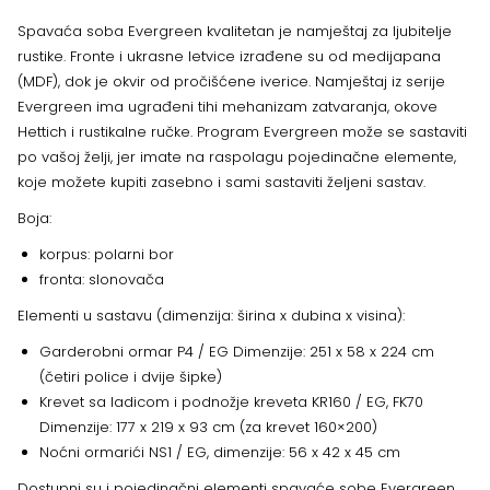
Spavaća soba Evergreen kvalitetan je namještaj za ljubitelje
rustike.
Fronte i ukrasne letvice izrađene su od medijapana
(MDF), dok je okvir od pročišćene iverice. Namještaj iz serije
Evergreen ima ugrađeni tihi mehanizam zatvaranja, okove
Hettich i rustikalne ručke. Program Evergreen može se sastaviti
po vašoj želji, jer imate na raspolagu pojedinačne elemente,
koje možete kupiti zasebno i sami sastaviti željeni sastav.
Boja:
korpus: polarni bor
fronta: slonovača
Elementi u sastavu (dimenzija: širina x dubina x visina):
Garderobni ormar P4 / EG Dimenzije: 251 x 58 x 224 cm
(četiri police i dvije šipke)
Krevet sa ladicom i podnožje kreveta KR160 / EG, FK70
Dimenzije: 177 x 219 x 93 cm (za krevet 160×200)
Noćni ormarići NS1 / EG, dimenzije: 56 x 42 x 45 cm
Dostupni su i pojedinačni elementi spavaće sobe Evergreen.