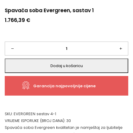
Spavača soba Evergreen, sastav 1
1.766,39
€
Spavača
–
+
soba
Dodaj u košaricu
Evergreen,
Garancija najpovoljnije cijene
sastav
1
količina
SKU:
EVERGREEN sestav 4-1
VRIJEME ISPORUKE (BROJ DANA):
30
Spavaća soba Evergreen kvalitetan je namještaj za ljubitelje