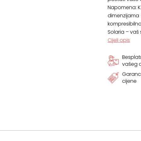
Napomena: Ko
dimenzijama (±
kompresibilnos
Solaria – vaš
Cijeli opis
Bespla
vašeg
Garanci
cijene