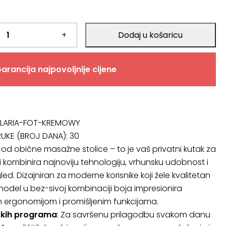
+
Dodaj u košaricu
arancija najpovoljnije cijene
LARIA-FOT-KREMOWY
RUKE (BROJ DANA):
30
e od obične masažne stolice – to je vaš privatni kutak za
i kombinira najnoviju tehnologiju, vrhunsku udobnost i
ed. Dizajniran za moderne korisnike koji žele kvalitetan
odel u bez-sivoj kombinaciji boja impresionira
m ergonomijom i promišljenim funkcijama.
kih programa
: Za savršenu prilagodbu svakom danu