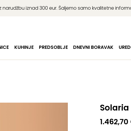
r uz narudžbu iznad 300 eur. Šaljemo samo kvalitetne infor
ICE
KUHINJE
PREDSOBLJE
DNEVNI BORAVAK
URED
Solaria
1.462,70