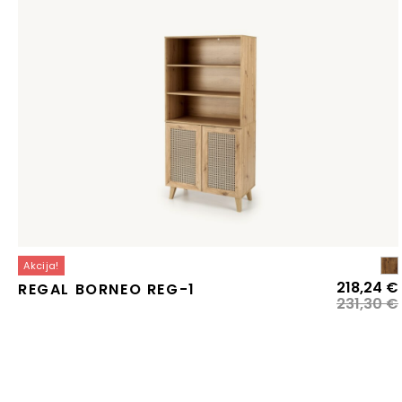
Akcija!
218,24
€
REGAL BORNEO REG-1
231,30
€
j
j