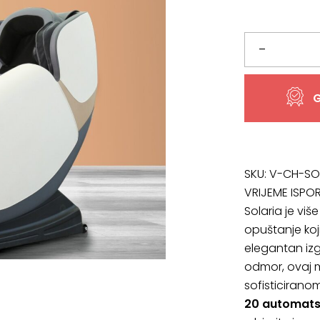
Solaria
–
ležaljka
G
za
masažu,
bež
SKU:
V-CH-SO
VRIJEME ISPO
količina
Solaria je viš
opuštanje koj
elegantan izgl
odmor, ovaj m
sofisticirano
20 automats