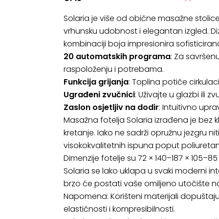
Solaria je više od obične masažne stolice 
vrhunsku udobnost i elegantan izgled. Diz
kombinaciji boja impresionira sofisticir
20 automatskih programa
: Za savršen
raspoloženju i potrebama.
Funkcija grijanja
: Toplina potiče cirkula
Ugrađeni zvučnici
: Uživajte u glazbi ili
Zaslon osjetljiv na dodir
: Intuitivno upr
Masažna fotelja Solaria izrađena je bez k
kretanje. Iako ne sadrži opružnu jezgru 
visokokvalitetnih ispuna poput poliuretan
Dimenzije fotelje su 72 × 140–187 × 105–
Solaria se lako uklapa u svaki moderni int
brzo će postati vaše omiljeno utočište
Napomena: Korišteni materijali dopuštaju
elastičnosti i kompresibilnosti.