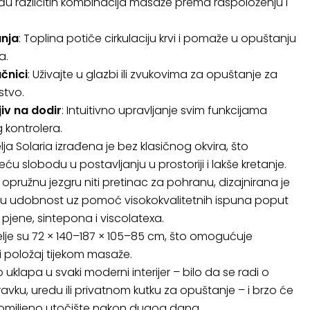
eđu različitih kombinacija masaže prema raspoloženju i
anja
: Toplina potiče cirkulaciju krvi i pomaže u opuštanju
a.
čnici
: Uživajte u glazbi ili zvukovima za opuštanje za
stvo.
jiv na dodir
: Intuitivno upravljanje svim funkcijama
 kontrolera.
ja Solaria izrađena je bez klasičnog okvira, što
u slobodu u postavljanju u prostoriji i lakše kretanje.
 opružnu jezgru niti pretinac za pohranu, dizajnirana je
u udobnost uz pomoć visokokvalitetnih ispuna poput
 pjene, sintepona i viscolatexa.
elje su 72 × 140–187 × 105–85 cm, što omogućuje
i položaj tijekom masaže.
o uklapa u svaki moderni interijer – bilo da se radi o
ku, uredu ili privatnom kutku za opuštanje – i brzo će
 omiljeno utočište nakon dugog dana.