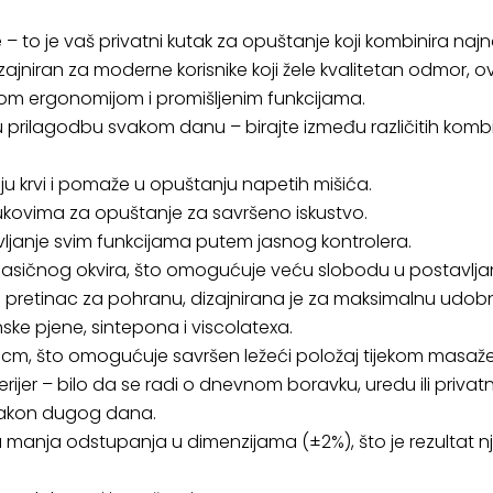
– to je vaš privatni kutak za opuštanje koji kombinira najn
ajniran za moderne korisnike koji žele kvalitetan odmor, o
anom ergonomijom i promišljenim funkcijama.
u prilagodbu svakom danu – birajte između različitih ko
ciju krvi i pomaže u opuštanju napetih mišića.
 zvukovima za opuštanje za savršeno iskustvo.
avljanje svim funkcijama putem jasnog kontrolera.
lasičnog okvira, što omogućuje veću slobodu u postavljanju
niti pretinac za pohranu, dizajnirana je za maksimalnu ud
ske pjene, sintepona i viscolatexa.
85 cm, što omogućuje savršen ležeći položaj tijekom masaže
erijer – bilo da se radi o dnevnom boravku, uredu ili priva
 nakon dugog dana.
 manja odstupanja u dimenzijama (±2%), što je rezultat n