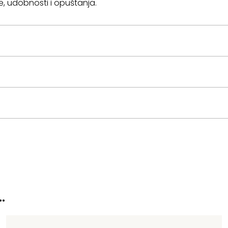
e, udobnosti i opuštanja.
…