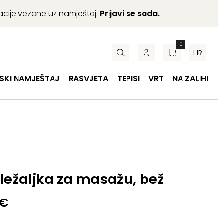
macije vezane uz namještaj.
Prijavi se sada.
0
HR
SKI NAMJEŠTAJ
RASVJETA
TEPISI
VRT
NA ZALIHI
 ležaljka za masažu, bež
€