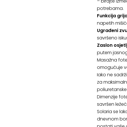
– birajte izm
potrebama.
Funkcija grij
napetih mišić
Ugrađeni zvu
savršeno isku
Zaslon osjetl
putem jasnog
Masažna fotel
omogućuje već
Iako ne sadrži
za maksimaln
poliuretanske
Dimenzije fot
savršen ležeć
Solaria se lak
dnevnom borav
postati vaše