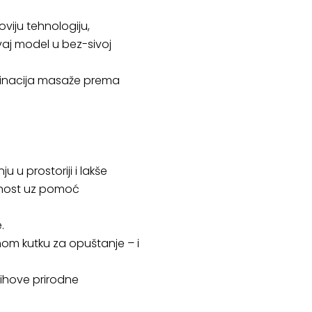
oviju tehnologiju,
vaj model u bez-sivoj
mbinacija masaže prema
 u prostoriji i lakše
obnost uz pomoć
.
tnom kutku za opuštanje – i
jihove prirodne