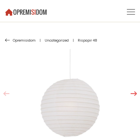
Opremisidom
|
Uncategorized
|
Rispapir 48