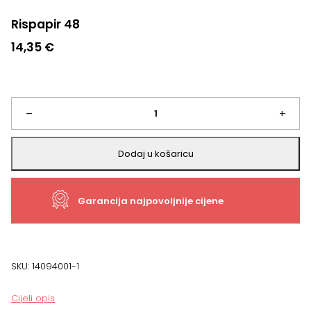
Rispapir 48
14,35
€
Rispapir
–
+
48
Dodaj u košaricu
količina
Garancija najpovoljnije cijene
SKU:
14094001-1
Cijeli opis