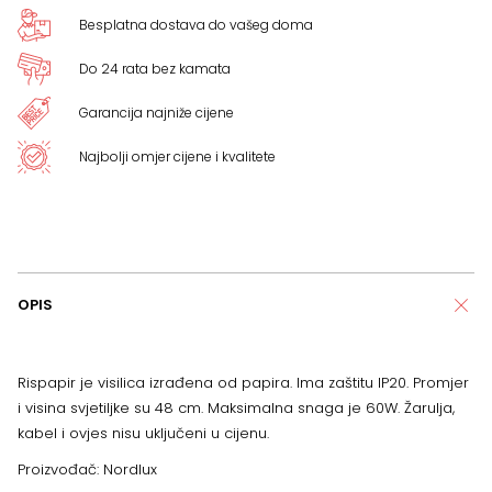
Besplatna dostava do vašeg doma
Do 24 rata bez kamata
Garancija najniže cijene
Najbolji omjer cijene i kvalitete
OPIS
Rispapir je visilica izrađena od papira. Ima zaštitu IP20. Promjer
i visina svjetiljke su 48 cm. Maksimalna snaga je 60W. Žarulja,
kabel i ovjes nisu uključeni u cijenu.
Proizvođač: Nordlux