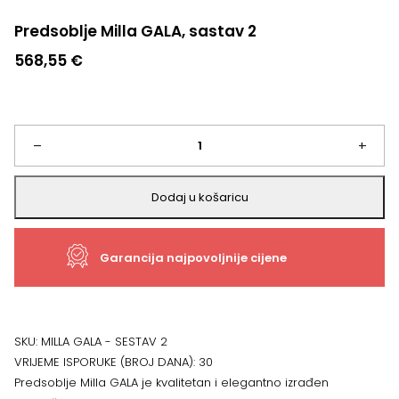
Predsoblje Milla GALA, sastav 2
568,55
€
Predsoblje
–
+
Milla
Dodaj u košaricu
GALA,
Garancija najpovoljnije cijene
sastav
2
količina
SKU:
MILLA GALA - SESTAV 2
VRIJEME ISPORUKE (BROJ DANA):
30
Predsoblje Milla GALA je kvalitetan i elegantno izrađen