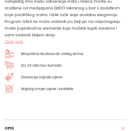
namještaj. Ima meko zatvaranje vrata i ladica. Fronte su
izrađene od medijapana (MDF) lakiranog u bež s dodatkom
boje pacifičkog oraha. Oblik ručki daje dodatnu eleganciju.
Program GALA se može sastaviti po želji jer na raspolaganju
imate pojedinačne elemente koje možete kupiti zasebno i
sami sastaviti željeni sklop.
Cijeli opis
Besplatna dostava do vašeg doma
Do 24 rata bez kamata
Garancija najniže cijene
Najbolji omjer cijene i kvalitete
OPIS