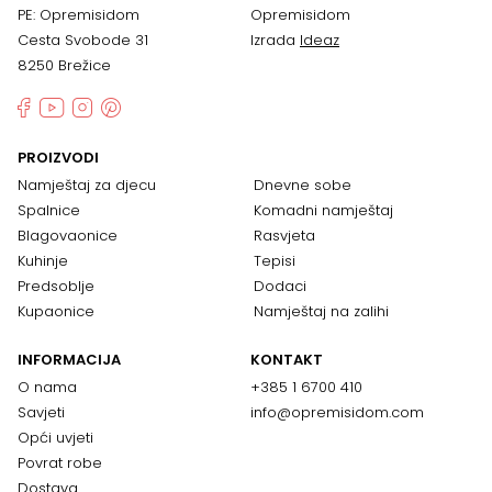
PE: Opremisidom
Opremisidom
Cesta Svobode 31
Izrada
Ideaz
8250 Brežice
PROIZVODI
Namještaj za djecu
Dnevne sobe
Spalnice
Komadni namještaj
Blagovaonice
Rasvjeta
Kuhinje
Tepisi
Predsoblje
Dodaci
Kupaonice
Namještaj na zalihi
INFORMACIJA
KONTAKT
O nama
+385 1 6700 410
Savjeti
info@opremisidom.com
Opći uvjeti
Povrat robe
Dostava