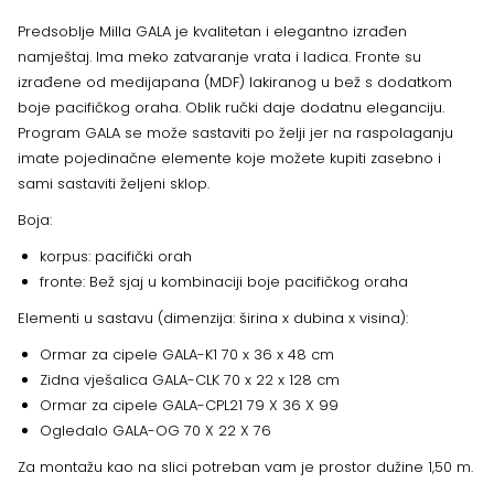
Predsoblje Milla GALA je kvalitetan i elegantno izrađen
namještaj. Ima meko zatvaranje vrata i ladica. Fronte su
izrađene od medijapana (MDF) lakiranog u bež s dodatkom
boje pacifičkog oraha. Oblik ručki daje dodatnu eleganciju.
Program GALA se može sastaviti po želji jer na raspolaganju
imate pojedinačne elemente koje možete kupiti zasebno i
sami sastaviti željeni sklop.
Boja:
korpus: pacifički orah
fronte: Bež sjaj u kombinaciji boje pacifičkog oraha
Elementi u sastavu (dimenzija: širina x dubina x visina):
Ormar za cipele GALA-K1 70 x 36 x 48 cm
Zidna vješalica GALA-CLK 70 x 22 x 128 cm
Ormar za cipele GALA-CPL21 79 X 36 X 99
Ogledalo GALA-OG 70 X 22 X 76
Za montažu kao na slici potreban vam je prostor dužine 1,50 m.