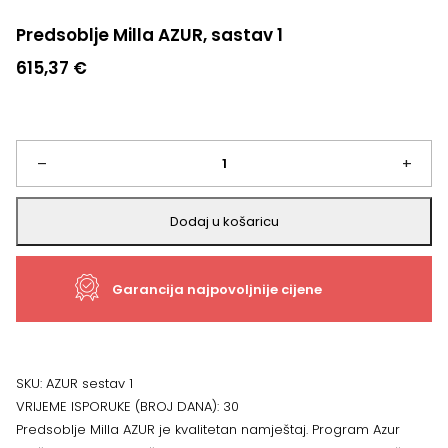
Predsoblje Milla AZUR, sastav 1
615,37
€
Predsoblje
–
+
Milla
Dodaj u košaricu
AZUR,
Garancija najpovoljnije cijene
sastav
1
količina
SKU:
AZUR sestav 1
VRIJEME ISPORUKE (BROJ DANA):
30
Predsoblje Milla AZUR je kvalitetan namještaj. Program Azur