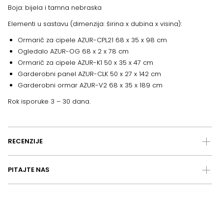
Boja: bijela i tamna nebraska
Elementi u sastavu (dimenzija: širina x dubina x visina):
Ormarič za cipele AZUR-CPL21 68 x 35 x 98 cm
Ogledalo AZUR-OG 68 x 2 x 78 cm
Ormarič za cipele AZUR-K1 50 x 35 x 47 cm
Garderobni panel AZUR-CLK 50 x 27 x 142 cm
Garderobni ormar AZUR-V2 68 x 35 x 189 cm
Rok isporuke 3 – 30 dana.
RECENZIJE
PITAJTE NAS