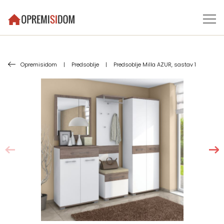
Opremisidom
|
Predsoblje
|
Predsoblje Milla AZUR, sastav 1