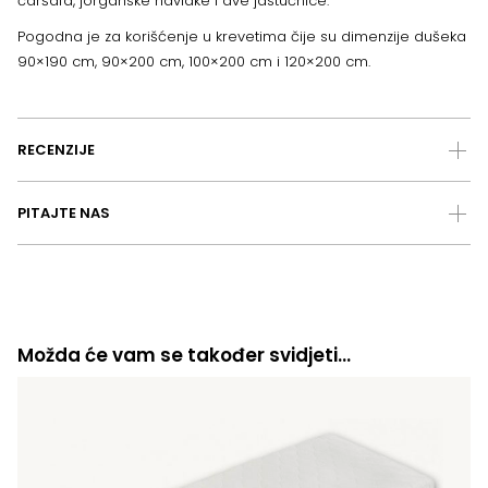
čaršafa, jorganske navlake i dve jastučnice.
Pogodna je za korišćenje u krevetima čije su dimenzije dušeka
90×190 cm, 90×200 cm, 100×200 cm i 120×200 cm.
RECENZIJE
PITAJTE NAS
Možda će vam se također svidjeti…