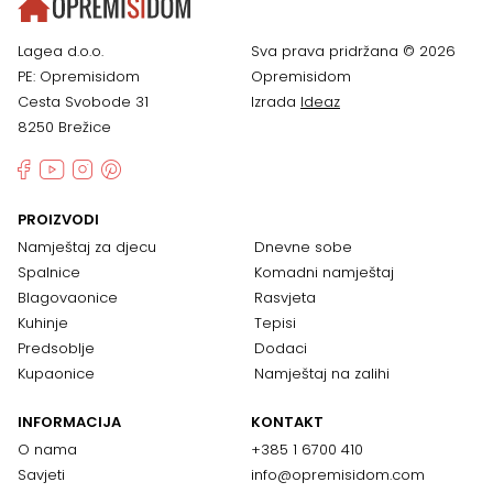
Lagea d.o.o.
Sva prava pridržana © 2026
PE: Opremisidom
Opremisidom
Cesta Svobode 31
Izrada
Ideaz
8250 Brežice
PROIZVODI
Namještaj za djecu
Dnevne sobe
Spalnice
Komadni namještaj
Blagovaonice
Rasvjeta
Kuhinje
Tepisi
Predsoblje
Dodaci
Kupaonice
Namještaj na zalihi
INFORMACIJA
KONTAKT
O nama
+385 1 6700 410
Savjeti
info@opremisidom.com