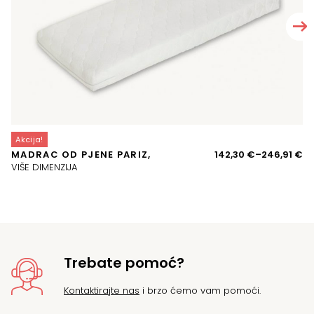
Akcija!
A
Ra
MADRAC OD PJENE PARIZ,
142,30
€
–
246,91
€
P
ci
VIŠE DIMENZIJA
o
14
d
24
Trebate pomoć?
Kontaktirajte nas
i brzo ćemo vam pomoći.