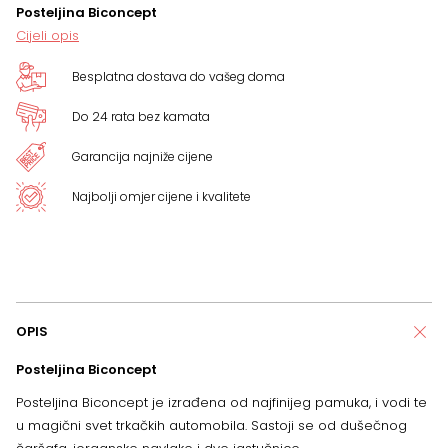
Posteljina Biconcept
Cijeli opis
Besplatna dostava do vašeg doma
Do 24 rata bez kamata
Garancija najniže cijene
Najbolji omjer cijene i kvalitete
OPIS
Posteljina Biconcept
Posteljina Biconcept je izrađena
od najfinijeg pamuka, i vodi te
u magični svet trkačkih automobila. Sastoji se od dušečnog