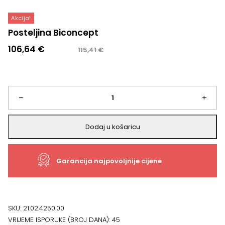
Akcija!
Posteljina Biconcept
Izvorna
Trenutna
106,64
€
115,41
€
cijena
cijena
bila
je:
je:
106,64 €.
115,41 €.
Posteljina
–
+
Biconcept
Dodaj u košaricu
količina
Garancija najpovoljnije cijene
SKU:
21.02.4250.00
VRIJEME ISPORUKE (BROJ DANA):
45