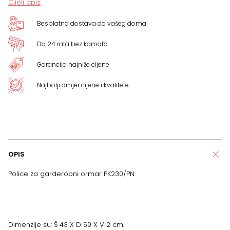
Cijeli opis
količina
Besplatna dostava do vašeg doma
Do 24 rata bez kamata
Garancija najniže cijene
Najbolji omjer cijene i kvalitete
OPIS
Police za garderobni ormar PK230/PN
Dimenzije su: Š 43 X D 50 X V 2 cm.