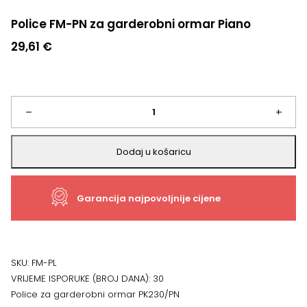
Police FM-PN za garderobni ormar Piano
29,61
€
Police
–
+
FM-
Dodaj u košaricu
PN
Garancija najpovoljnije cijene
za
garderobni
ormar
SKU:
FM-PL
VRIJEME ISPORUKE (BROJ DANA):
30
Piano
Police za garderobni ormar PK230/PN