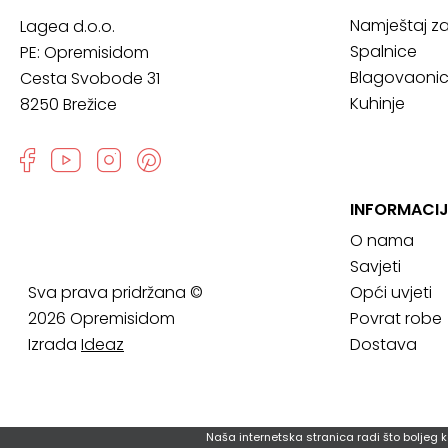
Namještaj z
Lagea d.o.o.
Spalnice
PE: Opremisidom
Blagovaoni
Cesta Svobode 31
Kuhinje
8250 Brežice
INFORMACI
O nama
Savjeti
Sva prava pridržana ©
Opći uvjeti
2026 Opremisidom
Povrat robe
Izrada
Ideaz
Dostava
Naša internetska stranica radi što boljeg k