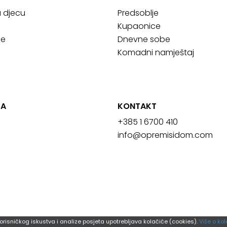
a djecu
Predsoblje
Kupaonice
ce
Dnevne sobe
Komadni namještaj
JA
KONTAKT
+385 1 6700 410
info@opremisidom.com
orisničkog iskustva i analize posjeta upotrebljava kolačiće (cookies).
Više o kol