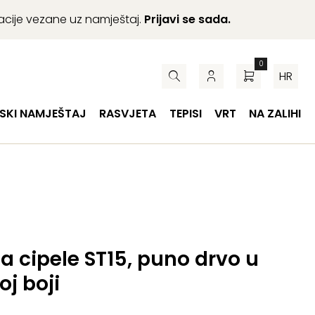
macije vezane uz namještaj.
Prijavi se sada.
0
HR
SKI NAMJEŠTAJ
RASVJETA
TEPISI
VRT
NA ZALIHI
za cipele ST15, puno drvo u
oj boji