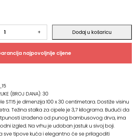
+
Dodaj u košaricu
arancija najpovoljnije cijene
_15
RUKE (BROJ DANA):
30
le ST15 je dimenzija 100 x 30 centimetara. Dostiže visinu
tra. Težina stalka za cipele je 3,7 kilograma. Budući da
potpunosti izrađena od punog bambusovog drva, ima
odni izgled. Na vrhu je udoban jastuk u sivoj boji.
 sve tipove kuća i elegantno će se prilagoditi