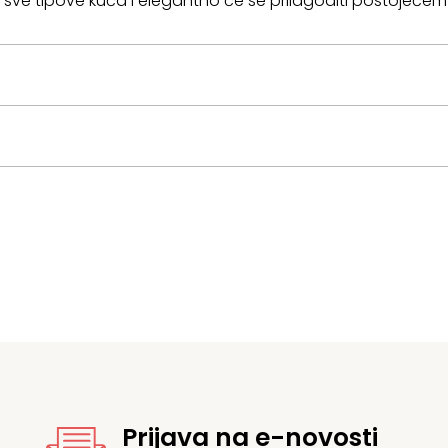
a sve tipove kuća i elegantno će se prilagoditi postojećem
Prijava na e-novosti