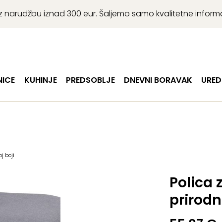
r uz narudžbu iznad 300 eur. Šaljemo samo kvalitetne infor
ICE
KUHINJE
PREDSOBLJE
DNEVNI BORAVAK
URED
j boji
Polica 
prirodn