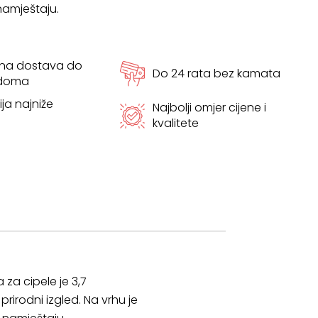
amještaju.
tna dostava do
Do 24 rata bez kamata
 doma
ja najniže
Najbolji omjer cijene i
kvalitete
 za cipele je 3,7
irodni izgled. Na vrhu je