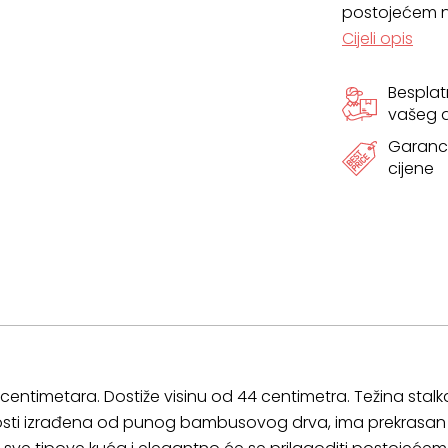
postojećem n
Cijeli opis
količina
Bespla
vašeg
Garanci
cijene
0 centimetara. Dostiže visinu od 44 centimetra. Težina stalka
osti izrađena od punog bambusovog drva, ima prekrasan pr