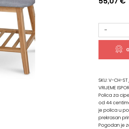
55,07
€
Polica
–
za
G
cipele
ST15,
puno
SKU:
V-CH-ST
VRIJEME ISPO
drvo
Polica za cipe
od 44 centime
u
je polica u 
prirodnoj
prekrasan prir
Pogodan je za
boji