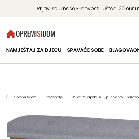
Prijavi se u naše E-novosti i uštedi 30 eu
NAMJEŠTAJ ZA DJECU
SPAVAĆE SOBE
BLAGOVAON
Opremisidom
|
Predsoblje
|
Polica za cipele ST15, puno drvo u prirodno