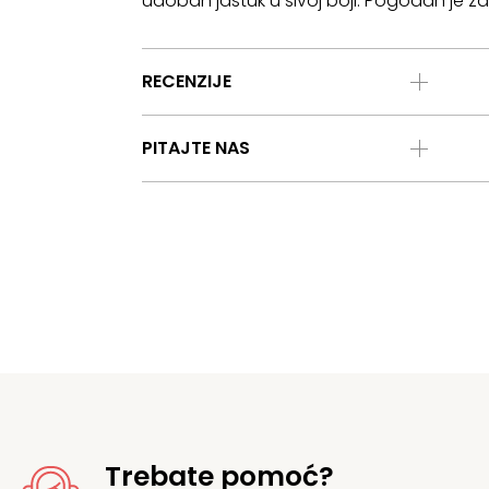
udoban jastuk u sivoj boji. Pogodan je z
RECENZIJE
PITAJTE NAS
Trebate pomoć?