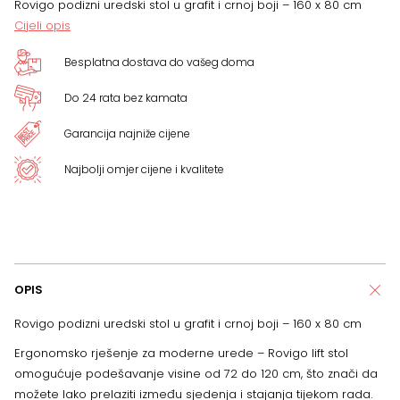
Rovigo podizni uredski stol u grafit i crnoj boji – 160 x 80 cm
količina
Cijeli opis
Besplatna dostava do vašeg doma
Do 24 rata bez kamata
Garancija najniže cijene
Najbolji omjer cijene i kvalitete
OPIS
Rovigo podizni uredski stol u grafit i crnoj boji – 160 x 80 cm
Ergonomsko rješenje za moderne urede – Rovigo lift stol
omogućuje podešavanje visine od 72 do 120 cm, što znači da
možete lako prelaziti između sjedenja i stajanja tijekom rada.