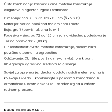
Čista kombinacija kašmira i crne metalne konstrukcije
osigurava elegantan izgled i stabilnost.
Dimenzije: cca. 160 x 72–120 x 80 cm (Š x V x D)
Materijal: iverica obložena melaminom i metal
Boja: grafit (površina), crna (okvir)
Podesiva visina: od 72 do 120 cm za individualno podešavanje
Težina proizvoda: 20,03 kg
Funkcionalnost: čvrsta metalna konstrukcija, melaminska
površina otporna na ogrebotine
Održavanje: Obrišite površinu mekom, vlažnom krpom.
Izbjegavajte agresivna sredstva za čišćenje.
Savjet za opremanje: Idealan dodatak ostalim elementima iz
kolekcije Oviedo – kombinirajte s policama, komodama ili
ormarićima u istom dekoru za usklađen izgled u vašem
radnom prostoru.
DODATNE INFORMACIJE