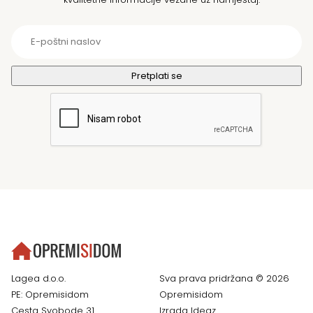
Lagea d.o.o.
Sva prava pridržana © 2026
PE: Opremisidom
Opremisidom
Cesta Svobode 31
Izrada
Ideaz