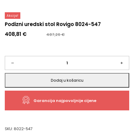
Akcija!
Podizni uredski stol Rovigo 8024-547
Izvorna
Trenutna
408,81
€
487,26
€
cijena
cijena
bila
je:
je:
408,81 €.
487,26 €.
Podizni
–
+
uredski
Dodaj u košaricu
stol
Garancija najpovoljnije cijene
Rovigo
8024-
547
SKU:
8022-547