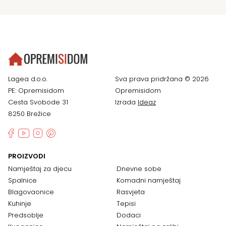
Lagea d.o.o.
Sva prava pridržana © 2026
PE: Opremisidom
Opremisidom
Cesta Svobode 31
Izrada
Ideaz
8250 Brežice
PROIZVODI
Namještaj za djecu
Dnevne sobe
Spalnice
Komadni namještaj
Blagovaonice
Rasvjeta
Kuhinje
Tepisi
Predsoblje
Dodaci