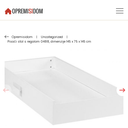
Opremisidom
|
Uncategorized
|
Pisaći stol s regalom 0488, dimenzije 145 x 75 x 145 cm