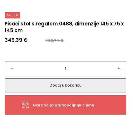
Akcija!
Pisaći stol s regalom 0488, dimenzije 145 x 75 x
145 cm
Izvorna
Trenutna
349,39
€
436,74
€
cijena
cijena
bila
je:
je:
349,39 €.
436,74 €.
Pisaći
–
+
stol
Dodaj u košaricu
s
Garancija najpovoljnije cijene
regalom
0488,
dimenzije