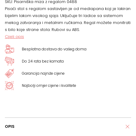
SKU:
Pisarniška miza z regalom 0488
Pisaći stol s regalom sastavljen je od mediapana koji je lakiran
145
bijelim lakom visokog sjaja. Uključuje tri ladice sa sistemom
mekog zatvaranja i metalnim ručkama. Regal možete monitrati
x
s bilo koje strane stola. Rubovi su ABS.
Cijeli opis
75
Besplatna dostava do vašeg doma
x
Do 24 rata bez kamata
145
Garancija najniže cijene
cm
Najbolji omjer cijene i kvalitete
količina
OPIS