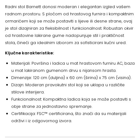
Radni stol Barnett donosi moderan i elegantan izgled vašem
radnom prostoru. S pločom od hrastovog furnira i kompaktnim
ormarićem koji se može postaviti s lijeve ili desne strane, ovaj
je stol dizajniran za fleksibilnost i funkcionalnost. Robustan okvir
od hrastovine lakirane gume nadopunjuje stil i praktičnost
stola, čineći ga idealnim izborom za sofisticirani kućni ured.
Ključne karakteristike:
Materijali: Površina i ladica u mat hrastovom furniru AC, baza
u mat lakiranom gumenom drvu s nijansom hrasta.
Dimenzije: 120 cm (duljina) x 60 cm (širina) x 75 cm (visina).
Dizajn: Moderan pravokutni stol koji se uklapa u različite
stilove interijera.
Funkcionalnost: Kompaktna ladica koja se može postaviti s
obje strane za jednostavno spremanje.
Certifikacija: FSC™ certificirana, što znači da su materijali
održivi i iz odgovornog izvora.