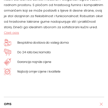
radnom prostoru. S pločom od hrastovog furnira i kompaktnim
ormarićem koji se može postaviti s lijeve ili desne strane, ovaj
je stol dizajniran za fleksibilnost i funkcionalnost. Robustan okvir
od hrastovine lakirane gume nadopunjuje stil i praktičnost
stola, čineći ga idealnim izborom za sofisticirani kućni ured.
Cijeli opis
Besplatna dostava do vašeg doma
Do 24 rata bez kamata
Garancija najniže cijene
Najbolji omjer cijene i kvalitete
OPIS