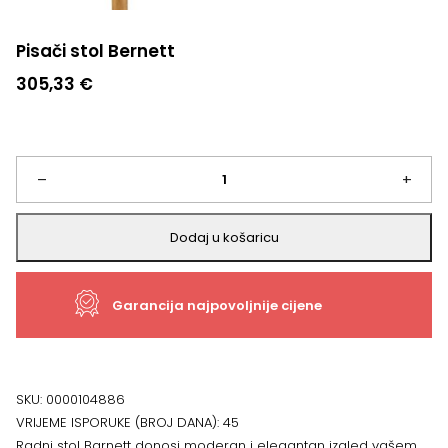
Pisači stol Bernett
305,33
€
Pisači
–
+
stol
Dodaj u košaricu
Bernett
Garancija najpovoljnije cijene
količina
SKU:
0000104886
VRIJEME ISPORUKE (BROJ DANA):
45
Radni stol Barnett donosi moderan i elegantan izgled vašem