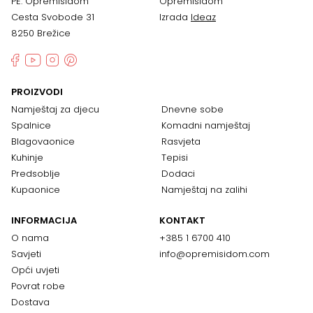
PE: Opremisidom
Opremisidom
Cesta Svobode 31
Izrada
Ideaz
8250 Brežice
PROIZVODI
Namještaj za djecu
Dnevne sobe
Spalnice
Komadni namještaj
Blagovaonice
Rasvjeta
Kuhinje
Tepisi
Predsoblje
Dodaci
Kupaonice
Namještaj na zalihi
INFORMACIJA
KONTAKT
O nama
+385 1 6700 410
Savjeti
info@opremisidom.com
Opći uvjeti
Povrat robe
Dostava