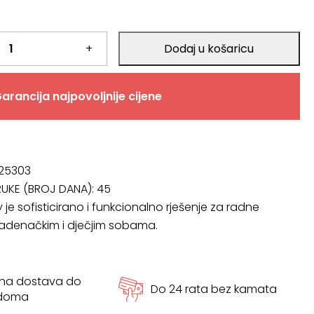
.
+
Dodaj u košaricu
arancija najpovoljnije cijene
 25303
RUKE (BROJ DANA):
45
y je sofisticirano i funkcionalno rješenje za radne
ladenačkim i dječjim sobama.
tna dostava do
Do 24 rata bez kamata
 doma