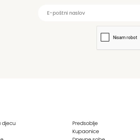
a djecu
Predsoblje
Kupaonice
ce
Dnevne sobe