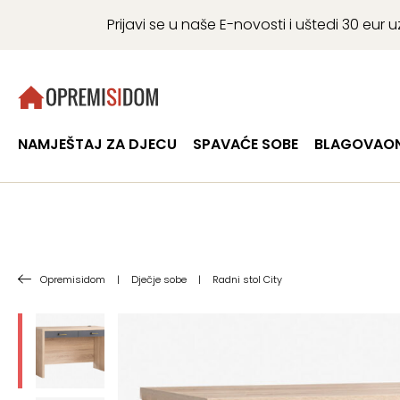
Prijavi se u naše E-novosti i uštedi 30 eu
NAMJEŠTAJ ZA DJECU
SPAVAĆE SOBE
BLAGOVAON
Opremisidom
|
Dječje sobe
|
Radni stol City