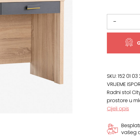
bila
je:
je:
300,88 €
Radni
–
316,72 €.
stol
G
City
količina
SKU:
152 01 03
VRIJEME ISPO
Radni stol Cit
prostore u m
Cijeli opis
Bespla
vašeg