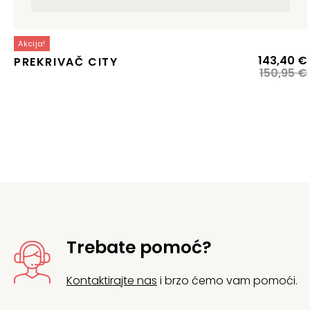
Akcija!
143,40
€
PREKRIVAČ CITY
150,95
€
j
j
Trebate pomoć?
Kontaktirajte nas
i brzo ćemo vam pomoći.