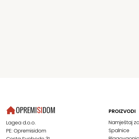
PROIZVODI
Namještaj z
Lagea d.o.o.
Spalnice
PE: Opremisidom
Blagovaoni
Cesta Svobode 31