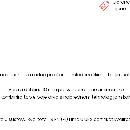
Garanci
cijene
onalno rješenje za radne prostore u mladenačkim i dječjim s
je od iverala debljine 18 mm presvučenog melaminom, koji
eć kombinira tople boje drva s naprednom tehnologijom kak
aju sustavu kvalitete TS EN (E1) i imaju UKS certifikat kvalit