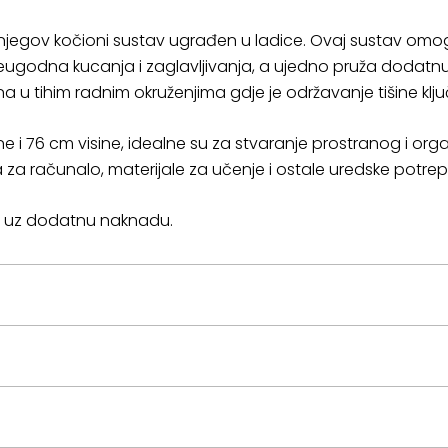
 njegov kočioni sustav ugrađen u ladice. Ovaj sustav omog
neugodna kucanja i zaglavljivanja, a ujedno pruža dodatn
 u tihim radnim okruženjima gdje je održavanje tišine klj
ine i 76 cm visine, idealne su za stvaranje prostranog i or
za računalo, materijale za učenje i ostale uredske potrep
cu uz dodatnu naknadu.