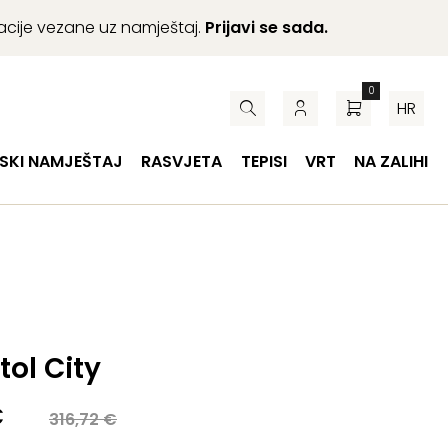
macije vezane uz namještaj.
Prijavi se sada.
0
HR
SKI NAMJEŠTAJ
RASVJETA
TEPISI
VRT
NA ZALIHI
tol City
a
€
316,72
€