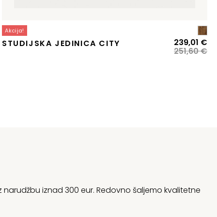
Akcija!
zvorna
renutna
Iz
Tr
239,01
€
STUDIJSKA JEDINICA CITY
ijena
ijena
ci
ci
251,60
€
ila
:
bi
je:
:
26,19 €.
je:
23
43,36 €.
25
 uz narudžbu iznad 300 eur. Redovno šaljemo kvalitetne