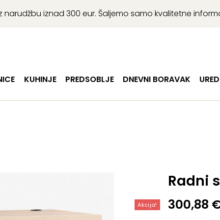
r uz narudžbu iznad 300 eur. Šaljemo samo kvalitetne infor
ICE
KUHINJE
PREDSOBLJE
DNEVNI BORAVAK
URED
Radni s
Izvorna
Trenutn
300,88
Akcija!
cijena
cijena