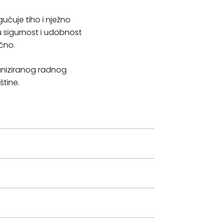
ućuje tiho i nježno
u sigurnost i udobnost
učno.
ganiziranog radnog
štine.