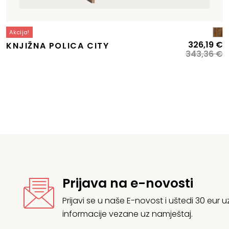
Akcija!
Izvorna
Trenutna
I
T
326,19
€
KNJIŽNA POLICA CITY
cijena
cijena
c
c
343,36
€
bila
e:
b
je
e:
143,40 €.
je
3
150,95 €.
3
Prijava na e-novosti
Prijavi se u naše E-novost i uštedi 30 eur
informacije vezane uz namještaj.