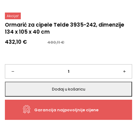
Akcija!
Ormarić za cipele Telde 3935-242, dimenzije
134 x 105 x 40 cm
Izvorna
Trenutna
432,10
€
480,11
€
cijena
cijena
bila
je:
je:
432,10 €.
480,11 €.
Ormarić
–
+
za
Dodaj u košaricu
cipele
Garancija najpovoljnije cijene
Telde
3935-
242,