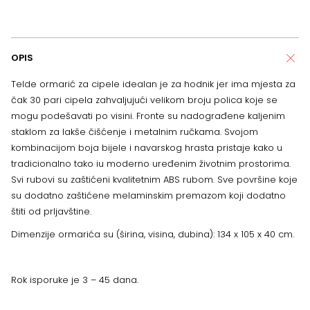
OPIS
Telde ormarić za cipele idealan je za hodnik jer ima mjesta za
čak 30 pari cipela zahvaljujući velikom broju polica koje se
mogu podešavati po visini. Fronte su nadograđene kaljenim
staklom za lakše čišćenje i metalnim ručkama. Svojom
kombinacijom boja bijele i navarskog hrasta pristaje kako u
tradicionalno tako iu moderno uređenim životnim prostorima.
Svi rubovi su zaštićeni kvalitetnim ABS rubom. Sve površine koje
su dodatno zaštićene melaminskim premazom koji dodatno
štiti od prljavštine.
Dimenzije ormarića su (širina, visina, dubina): 134 x 105 x 40 cm.
Rok isporuke je 3 – 45 dana.