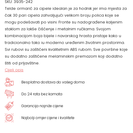
SKU:
3935-242
Telde ormarić za cipele idealan je za hodnik jer ima mjesta za
dimenzije
čak 30 pari cipela zahvaljujući velikom broju polica koje se
mogu podešavati po visini. Fronte su nadograđene kaljenim
134
staklom za lakše čišćenje i metalnim ručkama. Svojom
kombinacijom boja bijele i navarskog hrasta pristaje kako u
x
tradicionalno tako iu moderno uređenim životnim prostorima.
Svi rubovi su zaštićeni kvalitetnim ABS rubom. Sve površine koje
105
su dodatno zaštićene melaminskim premazom koji dodatno
x
štiti od prljavštine.
Cijeli opis
40
Besplatna dostava do vašeg doma
cm
Do 24 rata bez kamata
količina
Garancija najniže cijene
Najbolji omjer cijene i kvalitete