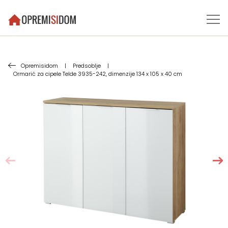
Opremisidom
|
Predsoblje
|
Ormarić za cipele Telde 3935-242, dimenzije 134 x 105 x 40 cm