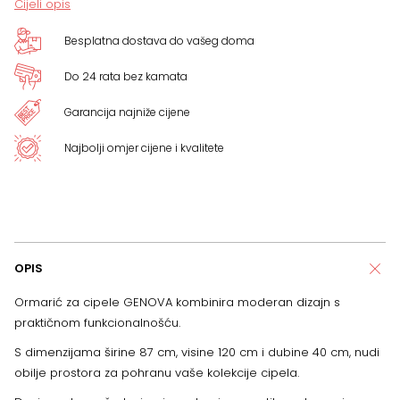
Cijeli opis
Besplatna dostava do vašeg doma
Do 24 rata bez kamata
Garancija najniže cijene
Najbolji omjer cijene i kvalitete
OPIS
Ormarić za cipele GENOVA kombinira moderan dizajn s
praktičnom funkcionalnošću.
S dimenzijama širine 87 cm, visine 120 cm i dubine 40 cm, nudi
obilje prostora za pohranu vaše kolekcije cipela.