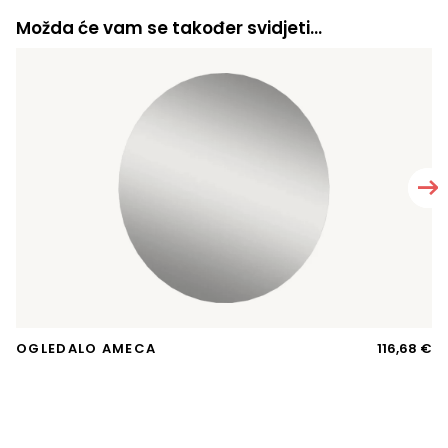
Možda će vam se također svidjeti…
OGLEDALO AMECA
116,68
€
A
G
vi