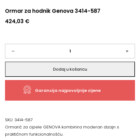
Ormar za hodnik Genova 3414-587
424,03
€
Ormar
–
+
za
Dodaj u košaricu
hodnik
Garancija najpovoljnije cijene
Genova
3414-
587
SKU:
3414-587
Ormarić za cipele GENOVA kombinira moderan dizajn s
količina
praktičnom funkcionalnošću.