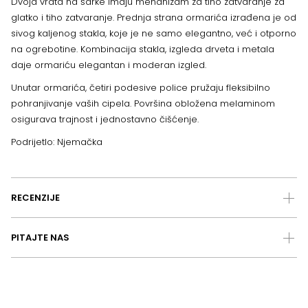
Dvoja vrata na šarke imaju mehanizam za tiho zatvaranje za
glatko i tiho zatvaranje. Prednja strana ormarića izrađena je od
sivog kaljenog stakla, koje je ne samo elegantno, već i otporno
na ogrebotine. Kombinacija stakla, izgleda drveta i metala
daje ormariću elegantan i moderan izgled.
Unutar ormarića, četiri podesive police pružaju fleksibilno
pohranjivanje vaših cipela. Površina obložena melaminom
osigurava trajnost i jednostavno čišćenje.
Podrijetlo: Njemačka
RECENZIJE
PITAJTE NAS