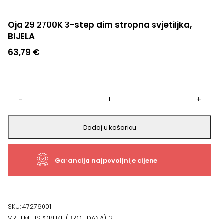
Oja 29 2700K 3-step dim stropna svjetiljka,
BIJELA
63,79
€
Oja
–
+
29
Dodaj u košaricu
2700K
Garancija najpovoljnije cijene
3-
step
dim
SKU:
47276001
VRIJEME ISPORUKE (BROJ DANA):
21