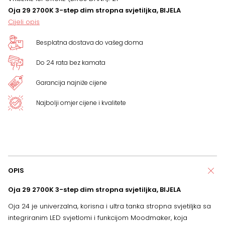
stropna
Oja 29 2700K 3-step dim stropna svjetiljka, BIJELA
Cijeli opis
svjetiljka,
Besplatna dostava do vašeg doma
BIJELA
Do 24 rata bez kamata
količina
Garancija najniže cijene
Najbolji omjer cijene i kvalitete
OPIS
Oja 29 2700K 3-step dim stropna svjetiljka, BIJELA
Oja 24 je univerzalna, korisna i ultra tanka stropna svjetiljka sa
integriranim LED svjetlomi i funkcijom Moodmaker, koja